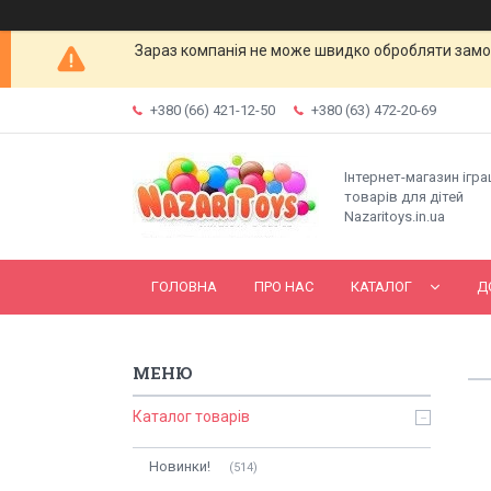
Зараз компанія не може швидко обробляти замов
+380 (66) 421-12-50
+380 (63) 472-20-69
Інтернет-магазин ігр
товарів для дітей
Nazaritoys.in.ua
ГОЛОВНА
ПРО НАС
КАТАЛОГ
Д
Каталог товарів
Новинки!
514