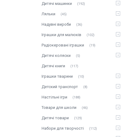
Дитячі машинки
192
Ляльки
45
Надувні вироби
36
Іграшки для малюків
102
Радіокеровані іграшки
19
Дитячі коляски
5
Дитячі книги
117
Іграшки тварини
10
Детский транспорт
8
Настільні ігри
188
Товари для школи
46
Дитячі товари
129
Набори для творчості
112