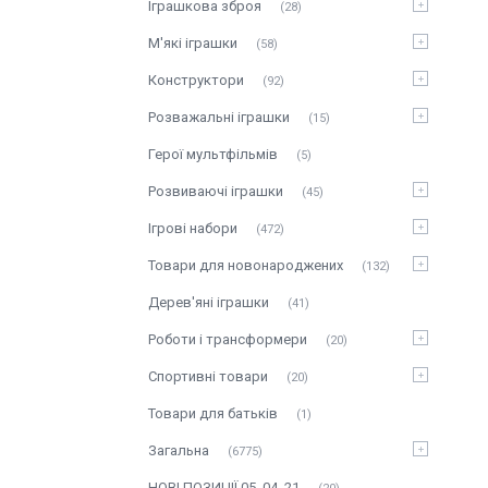
Іграшкова зброя
28
М'які іграшки
58
Конструктори
92
Розважальні іграшки
15
Герої мультфільмів
5
Розвиваючі іграшки
45
Ігрові набори
472
Товари для новонароджених
132
Дерев'яні іграшки
41
Роботи і трансформери
20
Спортивні товари
20
Товари для батьків
1
Загальна
6775
НОВІ ПОЗИЦІЇ 05_04_21