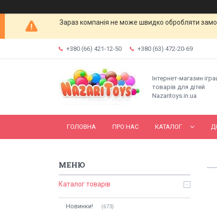
Зараз компанія не може швидко обробляти замов
+380 (66) 421-12-50
+380 (63) 472-20-69
Інтернет-магазин ігр
товарів для дітей
Nazaritoys.in.ua
ГОЛОВНА
ПРО НАС
КАТАЛОГ
Д
Каталог товарів
Новинки!
673