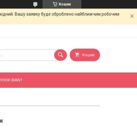
Кошик
вихідний. Вашу заявку буде оброблено найближчим робочим
Кошик
УНОК IBAN?
и