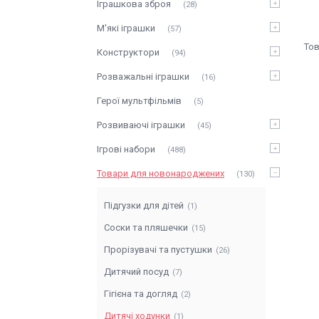
Іграшкова зброя
28
М'які іграшки
57
Конструктори
94
Розважальні іграшки
16
Герої мультфільмів
5
Розвиваючі іграшки
45
Ігрові набори
488
Товари для новонароджених
130
Підгузки для дітей
1
Соски та пляшечки
15
Прорізувачі та пустушки
26
Дитячий посуд
7
Гігієна та догляд
2
Дитячі ходунки
1