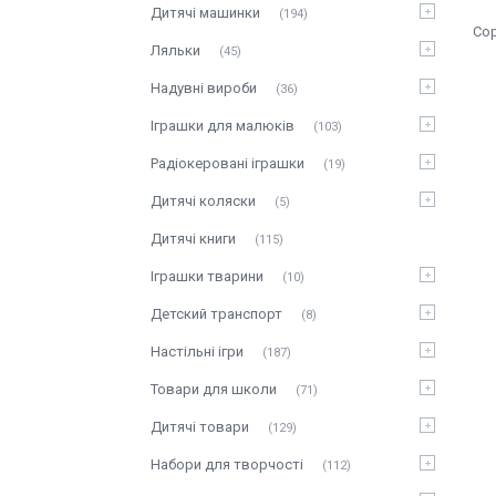
Дитячі машинки
194
Ляльки
45
Надувні вироби
36
Іграшки для малюків
103
Радіокеровані іграшки
19
Дитячі коляски
5
Дитячі книги
115
Іграшки тварини
10
Детский транспорт
8
Настільні ігри
187
Товари для школи
71
Дитячі товари
129
Набори для творчості
112