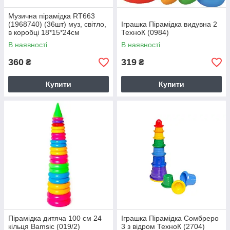
Музична пірамідка RT663
(1968740) (36шт) муз, світло,
Іграшка Пірамідка видувна 2
в коробці 18*15*24см
ТехноК (0984)
В наявності
В наявності
360
319
₴
₴
Купити
Купити
Пірамідка дитяча 100 см 24
Іграшка Пірамідка Сомбреро
кільця Bamsic (019/2)
3 з відром ТехноК (2704)