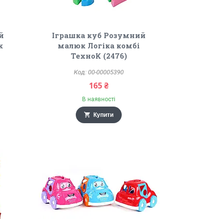
й
Іграшка куб Розумний
к
малюк Логіка комбі
ТехноК (2476)
00-00005390
165 ₴
В наявності
Купити