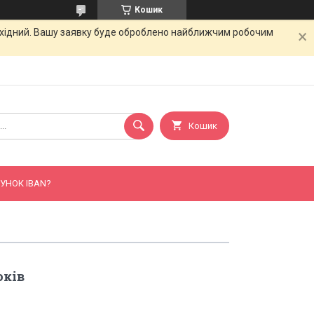
Кошик
вихідний. Вашу заявку буде оброблено найближчим робочим
Кошик
УНОК IBAN?
юків