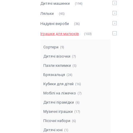
Дитячі машинки
194
Ляльки
45
Надувні вироби
36
Іграшки для малюків
103
Сортери
9
Дитячі візочки
7
Пазли килимки
5
Брязкальця
24
Кубики для дітей
16
Мобілі на ліжечко
7
Дитячі пірамідки
6
Музичні іграшки
17
Пісочні набори
6
Дитячі юні
1