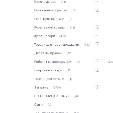
Конструктори
94
Розважальні іграшки
16
Герої мультфільмів
5
Розвиваючі іграшки
45
Ігрові набори
488
Товари для новонароджених
130
Дерев'яні іграшки
42
Роботи і трансформери
20
Спортивні товари
20
Товари для батьків
1
Загальна
6799
НОВІ ПОЗИЦІЇ 05_04_21
20
Санки
2