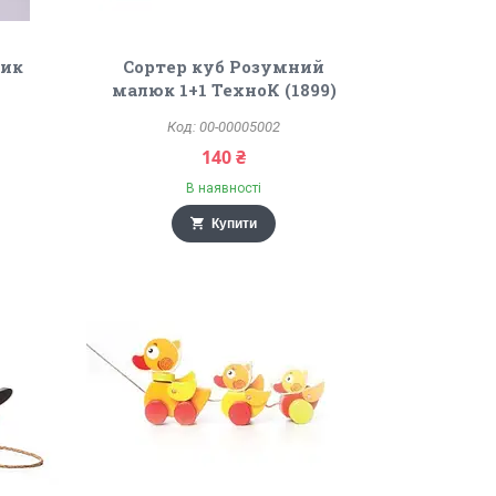
щик
Сортер куб Розумний
малюк 1+1 ТехноК (1899)
00-00005002
140 ₴
В наявності
Купити