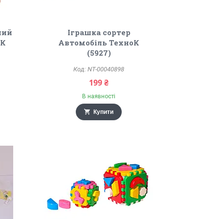
ний
Іграшка сортер
оК
Автомобіль ТехноК
(5927)
NT-00040898
199 ₴
В наявності
Купити