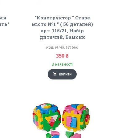
ами
"Конструктор " Старе
ить"
місто №1 " ( 56 деталей)
арт. 115/21, Набір
дитячий, Бамсик
NT-00181666
350 ₴
В наявності
Купити