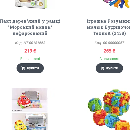
Пазл дерев"яний у рамці
Іграшка Розумни
"Морський коник"
малюк Будиночо
нефарбований
ТехноК (2438)
NT-00181663
00-00000057
219 ₴
265 ₴
В наявності
В наявності
Купити
Купити