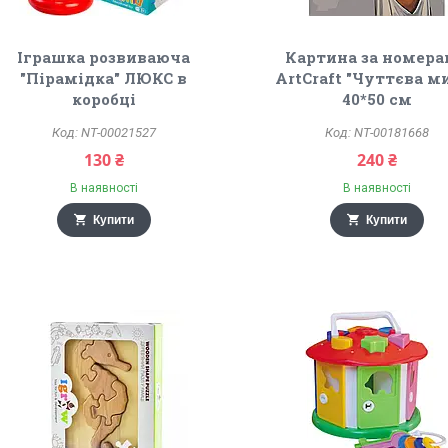
Іграшка розвиваюча
Картина за номер
"Пірамідка" ЛЮКС в
ArtCraft "Чуттєва м
коробці
40*50 см
NT-00021527
NT-00181668
130 ₴
240 ₴
В наявності
В наявності
Купити
Купити