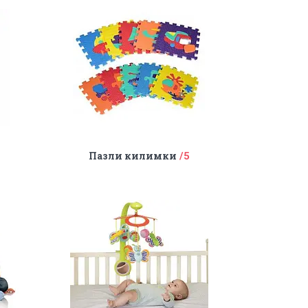
Пазли килимки
7
5