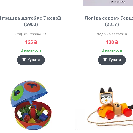
Іграшка Автобус ТехноК
Логіка сортер Гор
(5903)
(2317)
NT-00036571
00-00007818
165 ₴
130 ₴
В наявності
В наявності
Купити
Купити