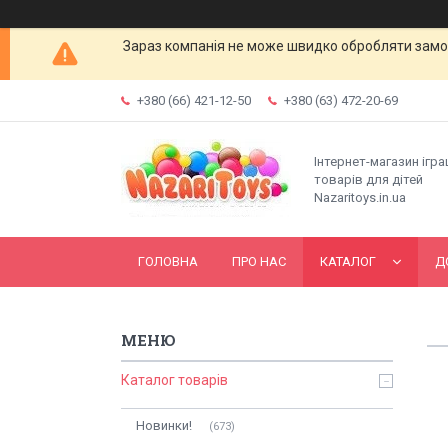
Зараз компанія не може швидко обробляти замов
+380 (66) 421-12-50
+380 (63) 472-20-69
Інтернет-магазин ігр
товарів для дітей
Nazaritoys.in.ua
ГОЛОВНА
ПРО НАС
КАТАЛОГ
Д
Каталог товарів
Новинки!
673