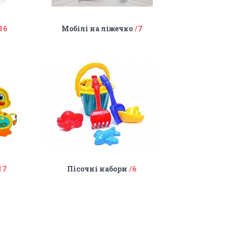
Мобілі на ліжечко
16
7
Пісочні набори
17
6