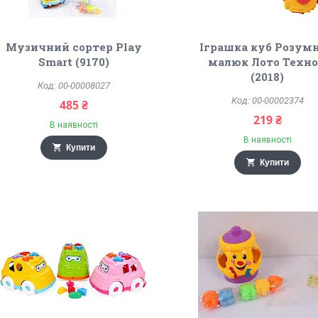
Музичний сортер Play
Іграшка куб Розум
Smart (9170)
малюк Лото Техн
(2018)
00-00008027
00-00002374
485 ₴
219 ₴
В наявності
В наявності
Купити
Купити