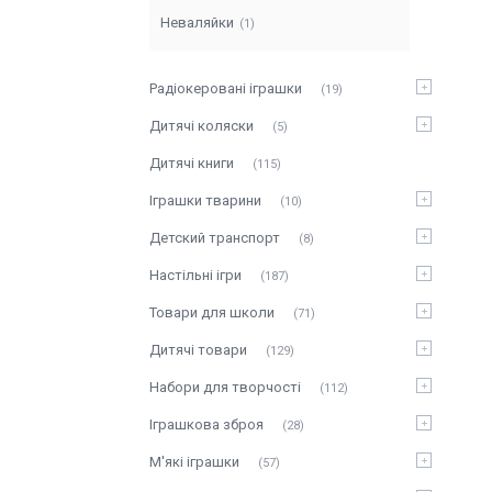
Неваляйки
1
Радіокеровані іграшки
19
Дитячі коляски
5
Дитячі книги
115
Іграшки тварини
10
Детский транспорт
8
Настільні ігри
187
Товари для школи
71
Дитячі товари
129
Набори для творчості
112
Іграшкова зброя
28
М'які іграшки
57