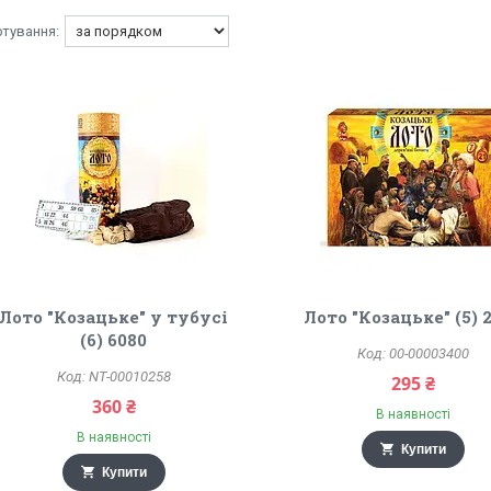
Лото "Козацьке" у тубусі
Лото "Козацьке" (5) 
(6) 6080
00-00003400
NT-00010258
295 ₴
360 ₴
В наявності
В наявності
Купити
Купити