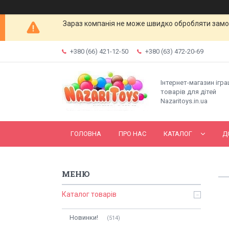
Зараз компанія не може швидко обробляти замов
+380 (66) 421-12-50
+380 (63) 472-20-69
Інтернет-магазин ігр
товарів для дітей
Nazaritoys.in.ua
ГОЛОВНА
ПРО НАС
КАТАЛОГ
Д
Каталог товарів
Новинки!
514