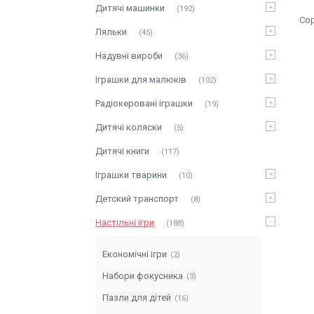
Дитячі машинки
192
Ляльки
45
Надувні вироби
36
Іграшки для малюків
102
Радіокеровані іграшки
19
Дитячі коляски
5
Дитячі книги
117
Іграшки тварини
10
Детский транспорт
8
Настільні ігри
188
Економічні ігри
2
Набори фокусника
3
Пазли для дітей
16