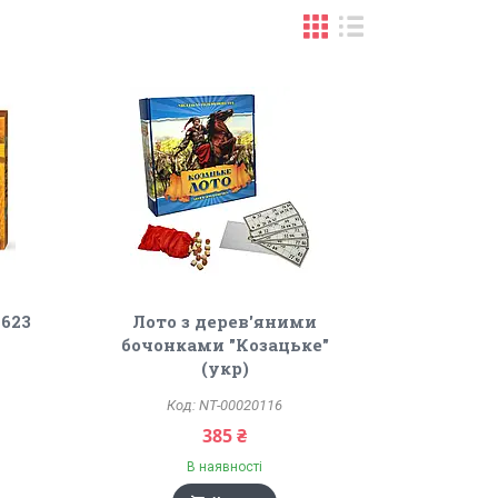
2623
Лото з дерев'яними
бочонками "Козацьке"
(укр)
NT-00020116
385 ₴
В наявності