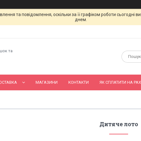
лення та повідомлення, оскільки за її графіком роботи сьогодні 
днем.
ашок та
ОСТАВКА
МАГАЗИНИ
КОНТАКТИ
ЯК СПЛАТИТИ НА РАХ
Дитяче лото