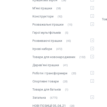
Іграшкова зброя
28
М'які іграшки
58
Конструктори
92
Розважальні іграшки
15
Герої мультфільмів
5
Розвиваючі іграшки
45
Ігрові набори
472
Товари для новонароджених
132
Дерев'яні іграшки
41
Роботи і трансформери
20
Спортивні товари
20
Товари для батьків
1
Загальна
6775
НОВІ ПОЗИЦІЇ 05_04_21
20