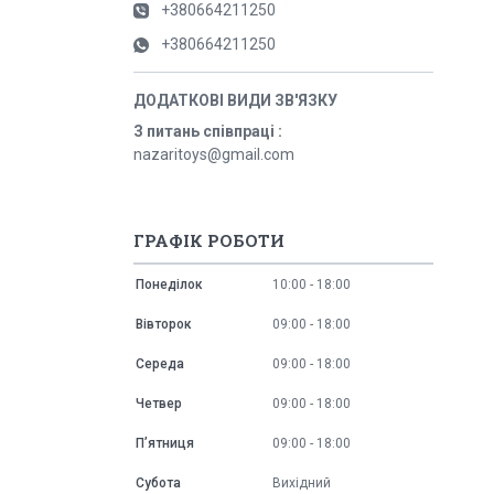
+380664211250
+380664211250
З питань співпраці
nazaritoys@gmail.com
ГРАФІК РОБОТИ
Понеділок
10:00
18:00
Вівторок
09:00
18:00
Середа
09:00
18:00
Четвер
09:00
18:00
Пʼятниця
09:00
18:00
Субота
Вихідний