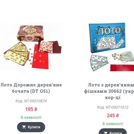
Лото Дорожнє дерев'яне
Лото з дерев'яни
бочата (DT G51)
фішками 30662 (укр)
кор-ці
NT-00010874
NT-00071012
195 ₴
245 ₴
В наявності
В наявності
Купити
Купити