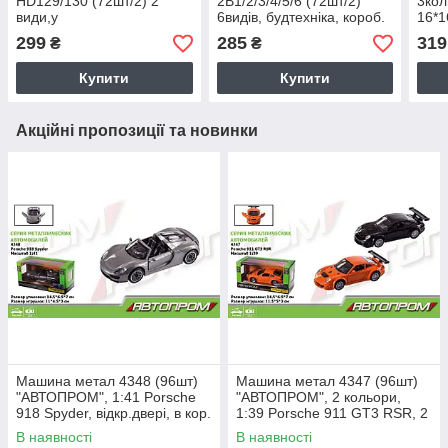
HD129/130 (72шт/2) 2
2B1/2/3/4/5/6 (72шт/2)
3кол
види,у
6видів, будтехніка, короб.
16*1
короб.24,5*17,5*8см
16*16*8см
299
285
319
₴
₴
Купити
Купити
Акційні пропозиції та новинки
Машина метал 4348 (96шт)
Машина метал 4347 (96шт)
"АВТОПРОМ", 1:41 Porsche
"АВТОПРОМ", 2 кольори,
918 Spyder, відкр.двері, в кор.
1:39 Porsche 911 GT3 RSR, 2
14,5 * 6,5 * 7см
кольори, відкр.двері, в кор. 14
В наявності
В наявності