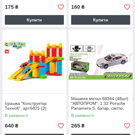
175
160
₴
₴
Купити
Купити
Машина метал 68344 (48шт)
Іграшка "Конструктор
"АВТОПРОМ", 1:32 Porsche
ТехноК", арт.6825 (3)
Panamera S, батар, світло,
звук, відкр.двері, в кор
В наявності
В наявності
640
265
₴
₴