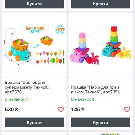
Купити
Купити
Іграшка "Візочок для
супермаркету ТехноК",
Іграшка "Набір для гри з
арт.7570
піском ТехноК", арт.7051
В наявності
В наявності
530
145
₴
₴
Купити
Купити