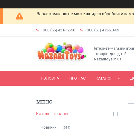
Зараз компанія не може швидко обробляти замов
+380 (66) 421-12-50
+380 (63) 472-20-69
Інтернет-магазин ігр
товарів для дітей
Nazaritoys.in.ua
ГОЛОВНА
ПРО НАС
КАТАЛОГ
Д
Каталог товарів
Новинки!
514