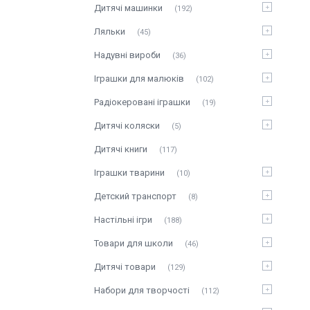
Дитячі машинки
192
Ляльки
45
Надувні вироби
36
Іграшки для малюків
102
Радіокеровані іграшки
19
Дитячі коляски
5
Дитячі книги
117
Іграшки тварини
10
Детский транспорт
8
Настільні ігри
188
Товари для школи
46
Дитячі товари
129
Набори для творчості
112