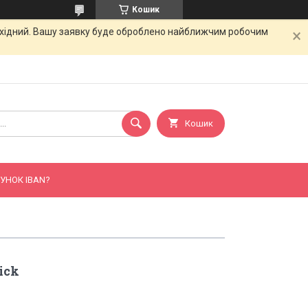
Кошик
вихідний. Вашу заявку буде оброблено найближчим робочим
Кошик
УНОК IBAN?
ick