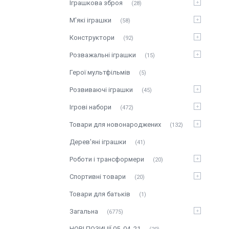
Іграшкова зброя
28
М'які іграшки
58
Конструктори
92
Розважальні іграшки
15
Герої мультфільмів
5
Розвиваючі іграшки
45
Ігрові набори
472
Товари для новонароджених
132
Дерев'яні іграшки
41
Роботи і трансформери
20
Спортивні товари
20
Товари для батьків
1
Загальна
6775
НОВІ ПОЗИЦІЇ 05_04_21