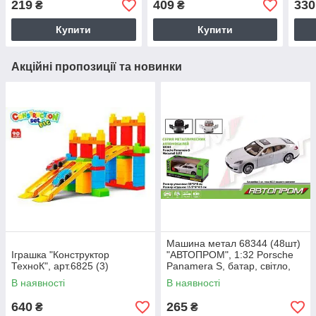
219
409
330
₴
₴
частини, р-р13*12*14,5
музика, р-р 14*14*14 см,
см., у
короб.15*17*15 см
Купити
Купити
Акційні пропозиції та новинки
Машина метал 68344 (48шт)
Іграшка "Конструктор
"АВТОПРОМ", 1:32 Porsche
ТехноК", арт.6825 (3)
Panamera S, батар, світло,
звук, відкр.двері, в кор
В наявності
В наявності
640
265
₴
₴