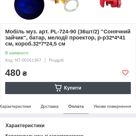
Мобіль муз. арт. PL-724-90 (36шт/2) "Сонячний
зайчик", батар, мелодії проектор, р-р32*4*41
см, короб.32*7*24,5 см
В наявності
Код: NT-00161367
Роздріб
480
₴
Купити
Характеристики
Доставка
Оплата
Умови повернення
Характеристики
Користувальницькі характеристики