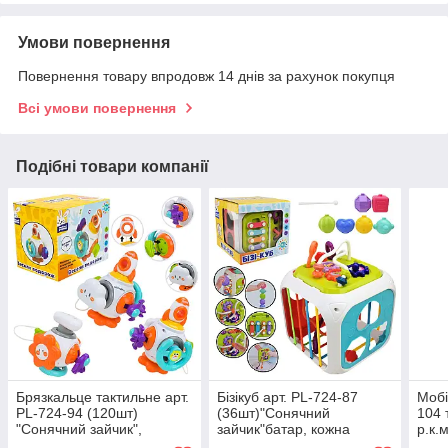
Умови повернення
Повернення товару впродовж 14 днів за рахунок покупця
Всі умови повернення
Подібні товари компанії
Брязкальце тактильне арт.
Бізікуб арт. PL-724-87
Мобі
PL-724-94 (120шт)
(36шт)"Сонячний
104 
"Сонячний зайчик",
зайчик"батар, кожна
р.к.
тактильна 6в1,рухомі
панель активна, звук,
/36/