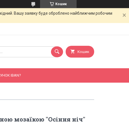
Кошик
вихідний. Вашу заявку буде оброблено найближчим робочим
Кошик
УНОК IBAN?
зною мозаїкою "Осіння ніч"