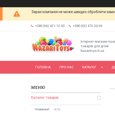
Зараз компанія не може швидко обробляти замов
+380 (66) 421-12-50
+380 (63) 472-20-69
Інтернет-магазин ігр
товарів для дітей
Nazaritoys.in.ua
ГОЛОВНА
ПРО НАС
КАТАЛОГ
Д
Каталог товарів
Новинки!
673