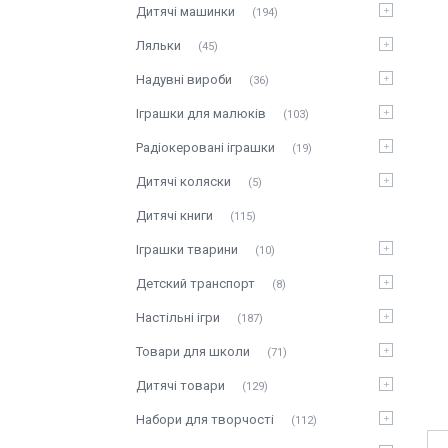
Дитячі машинки
194
Ляльки
45
Надувні вироби
36
Іграшки для малюків
103
Радіокеровані іграшки
19
Дитячі коляски
5
Дитячі книги
115
Іграшки тварини
10
Детский транспорт
8
Настільні ігри
187
Товари для школи
71
Дитячі товари
129
Набори для творчості
112