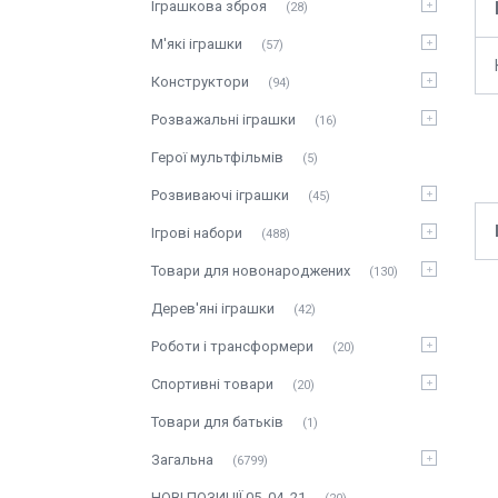
Іграшкова зброя
28
М'які іграшки
57
Конструктори
94
Розважальні іграшки
16
Герої мультфільмів
5
Розвиваючі іграшки
45
Ігрові набори
488
Товари для новонароджених
130
Дерев'яні іграшки
42
Роботи і трансформери
20
Спортивні товари
20
Товари для батьків
1
Загальна
6799
НОВІ ПОЗИЦІЇ 05_04_21