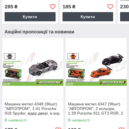
коро
285
185
230
₴
₴
Купити
Купити
Акційні пропозиції та новинки
Машина метал 4348 (96шт)
Машина метал 4347 (96шт)
"АВТОПРОМ", 1:41 Porsche
"АВТОПРОМ", 2 кольори,
918 Spyder, відкр.двері, в кор.
1:39 Porsche 911 GT3 RSR, 2
14,5 * 6,5 * 7см
кольори, відкр.двері, в кор. 14
В наявності
В наявності