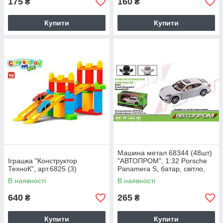
175
160
₴
₴
Купити
Купити
Машина метал 68344 (48шт)
Іграшка "Конструктор
"АВТОПРОМ", 1:32 Porsche
ТехноК", арт.6825 (3)
Panamera S, батар, світло,
звук, відкр.двері, в кор
В наявності
В наявності
640
265
₴
₴
Купити
Купити