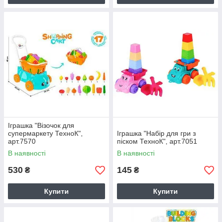
Іграшка "Візочок для
супермаркету ТехноК",
Іграшка "Набір для гри з
арт.7570
піском ТехноК", арт.7051
В наявності
В наявності
530
145
₴
₴
Купити
Купити