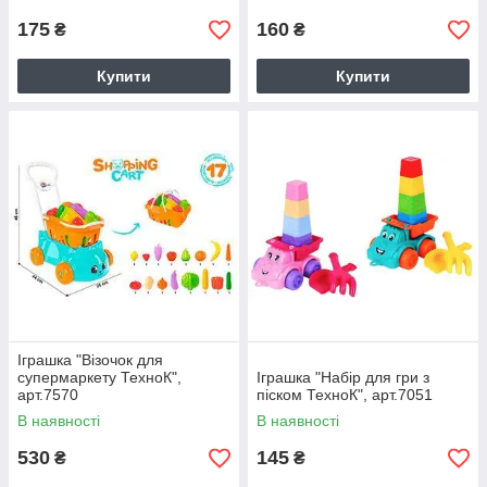
175
160
₴
₴
Купити
Купити
Іграшка "Візочок для
супермаркету ТехноК",
Іграшка "Набір для гри з
арт.7570
піском ТехноК", арт.7051
В наявності
В наявності
530
145
₴
₴