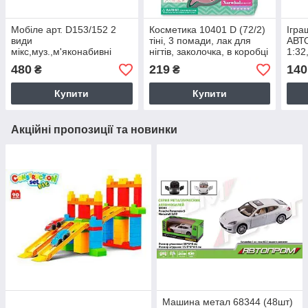
Мобіле арт. D153/152 2
Косметика 10401 D (72/2)
Ігра
види
тіні, 3 помади, лак для
АВТ
мікс,муз.,м'яконабивні
нігтів, заколочка, в коробці
1:32
іграшки,
відкр
480
219
140
₴
₴
короб.38*28,5*7,5см
звук
Купити
Купити
Акційні пропозиції та новинки
Машина метал 68344 (48шт)