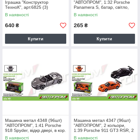
Іграшка "Конструктор
"АВТОПРОМ", 1:32 Porsche
ТехноК", арт.6825 (3)
Panamera S, батар, світло,
звук, відкр.двері, в кор
В наявності
В наявності
640
265
₴
₴
Купити
Купити
Машина метал 4348 (96шт)
Машина метал 4347 (96шт)
"АВТОПРОМ", 1:41 Porsche
"АВТОПРОМ", 2 кольори,
918 Spyder, відкр.двері, в кор.
1:39 Porsche 911 GT3 RSR, 2
14,5 * 6,5 * 7см
кольори, відкр.двері, в кор. 14
В наявності
В наявності