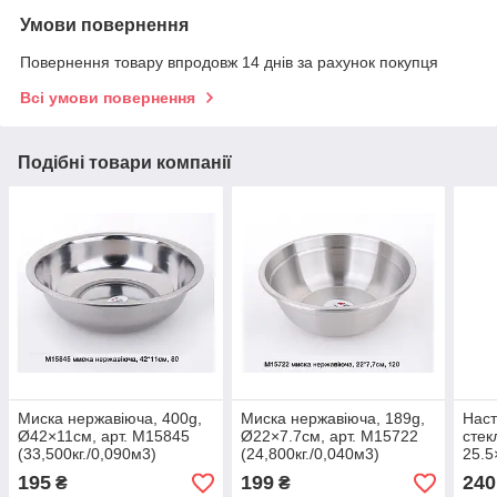
Умови повернення
Повернення товару впродовж 14 днів за рахунок покупця
Всі умови повернення
Подібні товари компанії
Миска нержавіюча, 400g,
Миска нержавіюча, 189g,
Наст
Ø42×11см, арт. M15845
Ø22×7.7см, арт. M15722
стек
(33,500кг./0,090м3)
(24,800кг./0,040м3)
25.5
L010
195
199
240
₴
₴