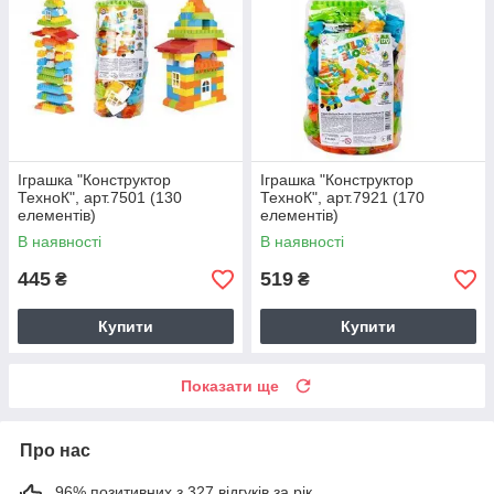
Іграшка "Конструктор
Іграшка "Конструктор
ТехноК", арт.7501 (130
ТехноК", арт.7921 (170
елементів)
елементів)
В наявності
В наявності
445
519
₴
₴
Купити
Купити
Показати ще
Про нас
96% позитивних з 327 відгуків за рік