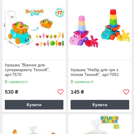
Іграшка "Візочок для
супермаркету ТехноК",
Іграшка "Набір для гри з
арт.7570
піском ТехноК", арт.7051
В наявності
В наявності
530
145
₴
₴
Купити
Купити