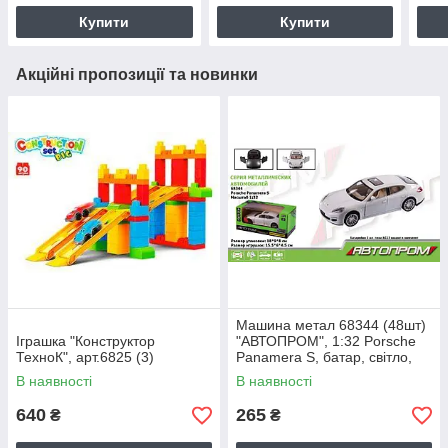
Купити
Купити
Акційні пропозиції та новинки
Машина метал 68344 (48шт)
Іграшка "Конструктор
"АВТОПРОМ", 1:32 Porsche
ТехноК", арт.6825 (3)
Panamera S, батар, світло,
звук, відкр.двері, в кор
В наявності
В наявності
640
265
₴
₴