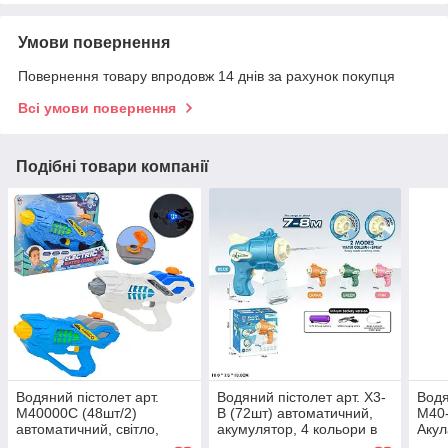
Умови повернення
Повернення товару впродовж 14 днів за рахунок покупця
Всі умови повернення
Подібні товари компанії
Водяний пістолет арт.
Водяний пістолет арт. X3-
Водя
M40000C (48шт/2)
B (72шт) автоматичний,
M40-
автоматичний, світло,
акумулятор, 4 кольори в
Акул
батарея (не входить до
кор. 18*18 см
води