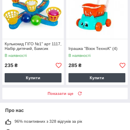
Кулькокид ГІГО №1" арт 1117,
Набір дитячий, Бамсик
Іграшка "Візок ТехноК" (4)
В наявності
В наявності
235
285
₴
₴
Купити
Купити
Показати ще
Про нас
96% позитивних з 328 відгуків за рік