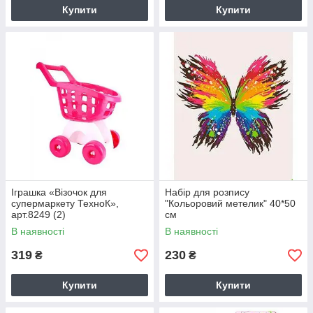
Купити
Купити
Іграшка «Візочок для
Набір для розпису
супермаркету ТехноК»,
"Кольоровий метелик" 40*50
арт.8249 (2)
см
В наявності
В наявності
319
230
₴
₴
Купити
Купити