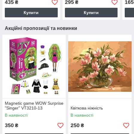
435
295
165
₴
₴
комплекту), 2 кольори на
планшетці 32*25 см
Купити
Купити
Акційні пропозиції та новинки
Magnetic game WOW Surprise
"Singer" VT3210-13
Квіткова ніжність
В наявності
В наявності
350
250
₴
₴