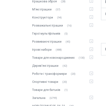
Іграшкова зброя
28
М'які іграшки
57
Конструктори
94
Розважальні іграшки
16
Герої мультфільмів
5
Розвиваючі іграшки
45
Ігрові набори
488
Товари для новонароджених
130
Дерев'яні іграшки
42
Роботи і трансформери
20
Спортивні товари
20
Товари для батьків
1
Загальна
6799
НОВІ ПОЗИЦІЇ 05_04_21