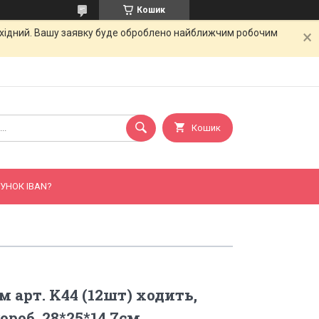
Кошик
вихідний. Вашу заявку буде оброблено найближчим робочим
Кошик
УНОК IBAN?
м арт. K44 (12шт) ходить,
короб. 28*25*14,7см