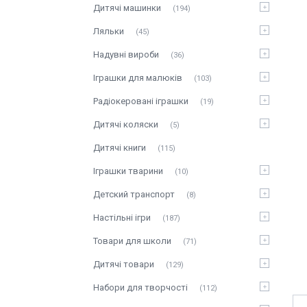
Дитячі машинки
194
Ляльки
45
Надувні вироби
36
Іграшки для малюків
103
Радіокеровані іграшки
19
Дитячі коляски
5
Дитячі книги
115
Іграшки тварини
10
Детский транспорт
8
Настільні ігри
187
Товари для школи
71
Дитячі товари
129
Набори для творчості
112