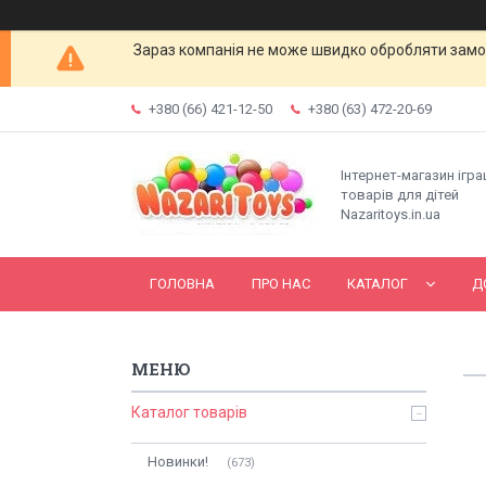
Зараз компанія не може швидко обробляти замов
+380 (66) 421-12-50
+380 (63) 472-20-69
Інтернет-магазин ігр
товарів для дітей
Nazaritoys.in.ua
ГОЛОВНА
ПРО НАС
КАТАЛОГ
Д
Каталог товарів
Новинки!
673