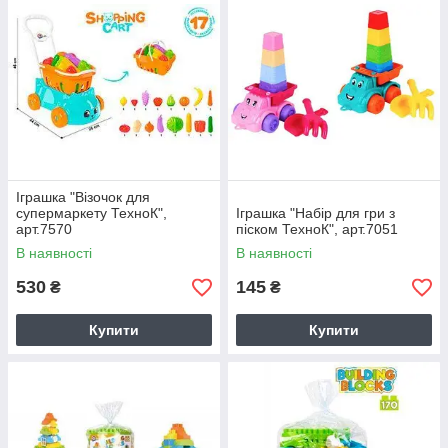
Іграшка "Візочок для
супермаркету ТехноК",
Іграшка "Набір для гри з
арт.7570
піском ТехноК", арт.7051
В наявності
В наявності
530
145
₴
₴
Купити
Купити