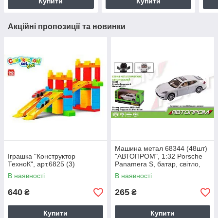
Купити
Купити
Акційні пропозиції та новинки
Машина метал 68344 (48шт)
Іграшка "Конструктор
"АВТОПРОМ", 1:32 Porsche
ТехноК", арт.6825 (3)
Panamera S, батар, світло,
звук, відкр.двері, в кор
В наявності
В наявності
640
265
₴
₴
Купити
Купити