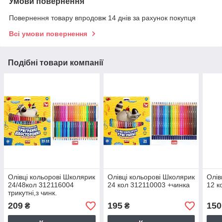
Умови повернення
Повернення товару впродовж 14 днів за рахунок покупця
Всі умови повернення
Подібні товари компанії
Олівці кольорові Школярик
Олівці кольорові Школярик
Олів
24/48кол 312116004
24 кол 312110003 +чинка
12 
трикутні,з чинк.
209
195
150
₴
₴