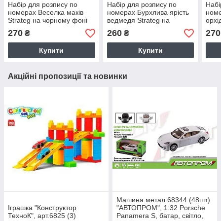
Набір для розпису по
Набір для розпису по
Набі
номерах Веселка маків
номерах Бурхлива ярість
ном
Strateg на чорному фоні
ведмедя Strateg на
орхі
розміром 40х40 см
чорному фоні розміром
чорн
270
260
270
₴
₴
(AV4040-77)
30х40 см (FH-1)
40х4
Купити
Купити
Акційні пропозиції та новинки
Машина метал 68344 (48шт)
Іграшка "Конструктор
"АВТОПРОМ", 1:32 Porsche
ТехноК", арт.6825 (3)
Panamera S, батар, світло,