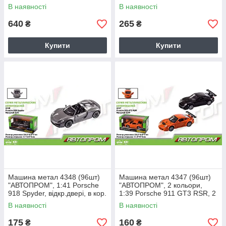
звук, відкр.двері, в кор
В наявності
В наявності
640
265
₴
₴
Купити
Купити
Машина метал 4348 (96шт)
Машина метал 4347 (96шт)
"АВТОПРОМ", 1:41 Porsche
"АВТОПРОМ", 2 кольори,
918 Spyder, відкр.двері, в кор.
1:39 Porsche 911 GT3 RSR, 2
14,5 * 6,5 * 7см
кольори, відкр.двері, в кор. 14
В наявності
В наявності
175
160
₴
₴