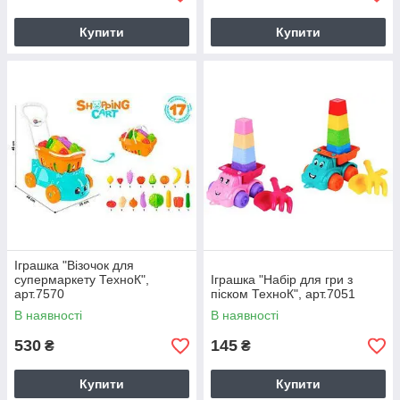
Купити
Купити
Іграшка "Візочок для
супермаркету ТехноК",
Іграшка "Набір для гри з
арт.7570
піском ТехноК", арт.7051
В наявності
В наявності
530
145
₴
₴
Купити
Купити