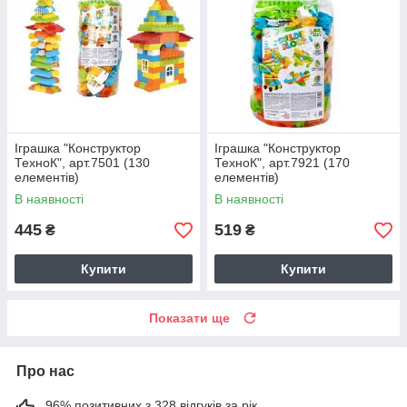
Іграшка "Конструктор
Іграшка "Конструктор
ТехноК", арт.7501 (130
ТехноК", арт.7921 (170
елементів)
елементів)
В наявності
В наявності
445
519
₴
₴
Купити
Купити
Показати ще
Про нас
96% позитивних з 328 відгуків за рік