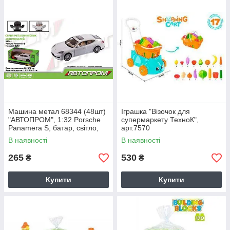
Машина метал 68344 (48шт)
Іграшка "Візочок для
"АВТОПРОМ", 1:32 Porsche
супермаркету ТехноК",
Panamera S, батар, світло,
арт.7570
звук, відкр.двері, в кор
В наявності
В наявності
265
530
₴
₴
Купити
Купити