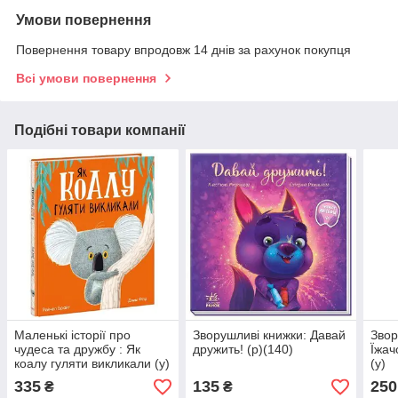
Умови повернення
Повернення товару впродовж 14 днів за рахунок покупця
Всі умови повернення
Подібні товари компанії
Маленькі історії про
Зворушливі книжки: Давай
Звор
чудеса та дружбу : Як
дружить! (р)(140)
Їжач
коалу гуляти викликали (у)
(у)
335
135
250
₴
₴