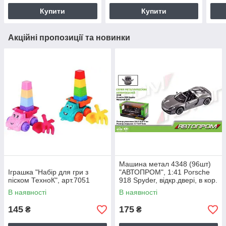
Купити
Купити
Акційні пропозиції та новинки
Машина метал 4348 (96шт)
Іграшка "Набір для гри з
"АВТОПРОМ", 1:41 Porsche
піском ТехноК", арт.7051
918 Spyder, відкр.двері, в кор.
14,5 * 6,5 * 7см
В наявності
В наявності
145
175
₴
₴