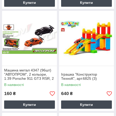
Купити
Купити
Машина метал 4347 (96шт)
"АВТОПРОМ", 2 кольори,
Іграшка "Конструктор
1:39 Porsche 911 GT3 RSR, 2
ТехноК", арт.6825 (3)
кольори, відкр.двері, в кор. 14
В наявності
В наявності
160
640
₴
₴
Купити
Купити