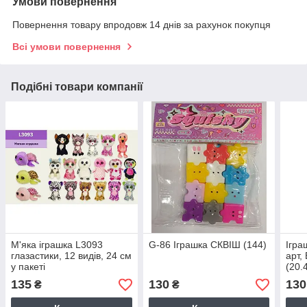
Умови повернення
Повернення товару впродовж 14 днів за рахунок покупця
Всі умови повернення
Подібні товари компанії
М'яка іграшка L3093
G-86 Іграшка СКВІШ (144)
Ігра
глазастики, 12 видів, 24 см
арт,
у пакеті
(20.
135
130
130
₴
₴