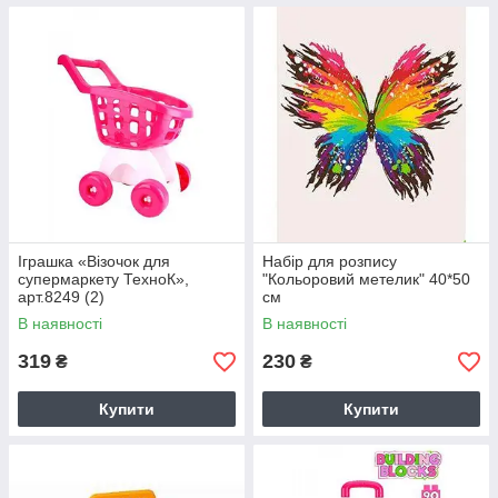
Іграшка «Візочок для
Набір для розпису
супермаркету ТехноК»,
"Кольоровий метелик" 40*50
арт.8249 (2)
см
В наявності
В наявності
319
230
₴
₴
Купити
Купити