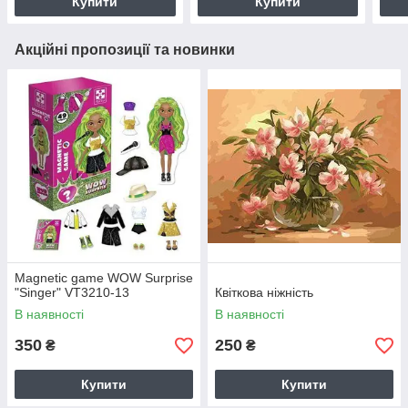
Купити
Купити
Акційні пропозиції та новинки
Magnetic game WOW Surprise
"Singer" VT3210-13
Квіткова ніжність
В наявності
В наявності
350
250
₴
₴
Купити
Купити