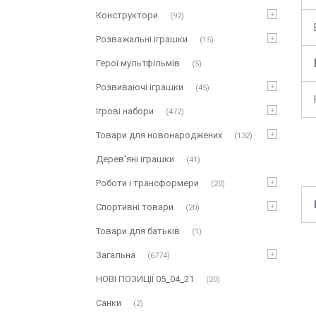
Конструктори
92
Розважальні іграшки
15
Герої мультфільмів
5
Розвиваючі іграшки
45
Ігрові набори
472
Товари для новонароджених
132
Дерев'яні іграшки
41
Роботи і трансформери
20
Спортивні товари
20
Товари для батьків
1
Загальна
6774
НОВІ ПОЗИЦІЇ 05_04_21
20
Санки
2