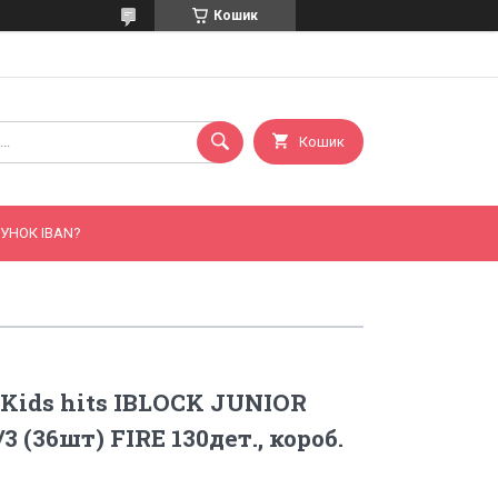
Кошик
Кошик
УНОК IBAN?
Kids hits IBLOCK JUNIOR
3 (36шт) FIRE 130дет., короб.