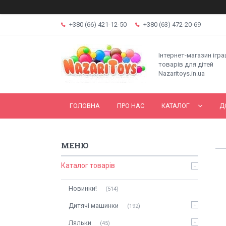
+380 (66) 421-12-50
+380 (63) 472-20-69
Інтернет-магазин ігр
товарів для дітей
Nazaritoys.in.ua
ГОЛОВНА
ПРО НАС
КАТАЛОГ
Д
Каталог товарів
Новинки!
514
Дитячі машинки
192
Ляльки
45