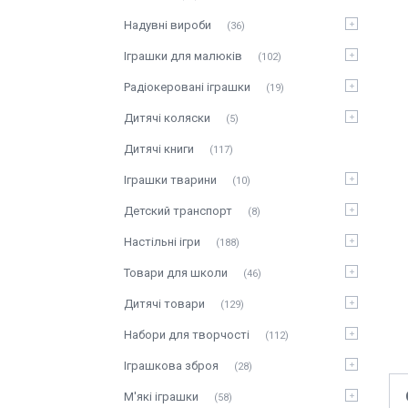
Надувні вироби
36
Іграшки для малюків
102
Радіокеровані іграшки
19
Дитячі коляски
5
Дитячі книги
117
Іграшки тварини
10
Детский транспорт
8
Настільні ігри
188
Товари для школи
46
Дитячі товари
129
Набори для творчості
112
Іграшкова зброя
28
М'які іграшки
58