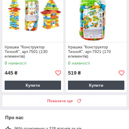
Іграшка "Конструктор
Іграшка "Конструктор
ТехноК", арт.7501 (130
ТехноК", арт.7921 (170
елементів)
елементів)
В наявності
В наявності
445
519
₴
₴
Купити
Купити
Показати ще
Про нас
96% позитивних з 328 відгуків за рік