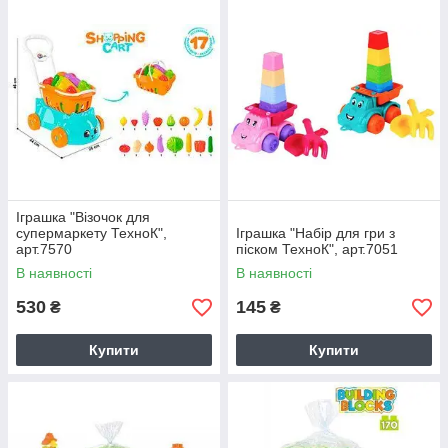
Іграшка "Візочок для
супермаркету ТехноК",
Іграшка "Набір для гри з
арт.7570
піском ТехноК", арт.7051
В наявності
В наявності
530
145
₴
₴
Купити
Купити