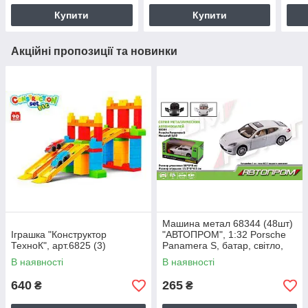
Купити
Купити
Акційні пропозиції та новинки
Машина метал 68344 (48шт)
Іграшка "Конструктор
"АВТОПРОМ", 1:32 Porsche
ТехноК", арт.6825 (3)
Panamera S, батар, світло,
звук, відкр.двері, в кор
В наявності
В наявності
640
265
₴
₴