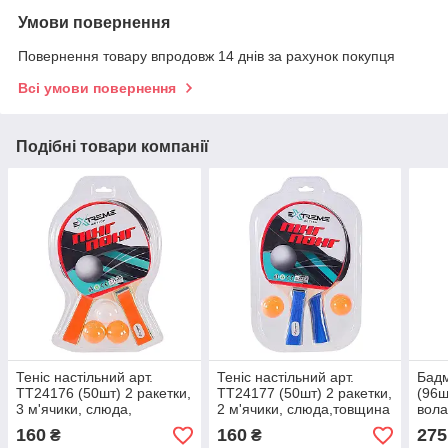
Умови повернення
Повернення товару впродовж 14 днів за рахунок покупця
Всі умови повернення
Подібні товари компанії
Теніс настільний арт.
Теніс настільний арт.
Бадм
TT24176 (50шт) 2 ракетки,
TT24177 (50шт) 2 ракетки,
(96ш
3 м'ячики, слюда,
2 м'ячики, слюда,товщина
вола
товщина 7 мм
1 см
160
160
275
₴
₴