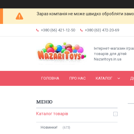
Зараз компанія не може швидко обробляти замов
+380 (66) 421-12-50
+380 (63) 472-20-69
Інтернет-магазин ігр
товарів для дітей
Nazaritoys.in.ua
ГОЛОВНА
ПРО НАС
КАТАЛОГ
Д
Каталог товарів
Новинки!
673