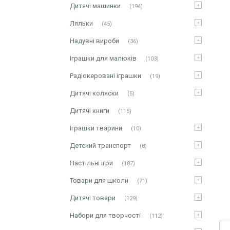
Дитячі машинки
194
Ляльки
45
Надувні вироби
36
Іграшки для малюків
103
Радіокеровані іграшки
19
Дитячі коляски
5
Дитячі книги
115
Іграшки тварини
10
Детский транспорт
8
Настільні ігри
187
Товари для школи
71
Дитячі товари
129
Набори для творчості
112