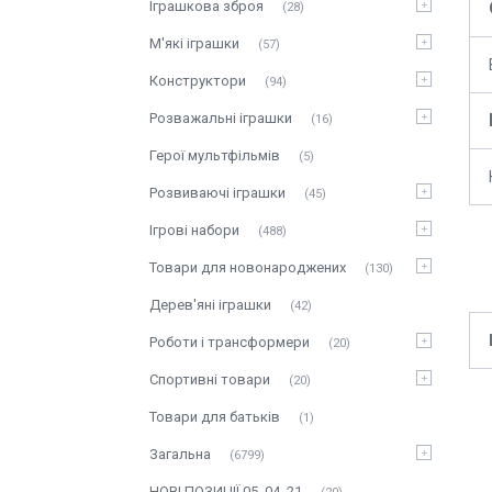
Іграшкова зброя
28
М'які іграшки
57
Конструктори
94
Розважальні іграшки
16
Герої мультфільмів
5
Розвиваючі іграшки
45
Ігрові набори
488
Товари для новонароджених
130
Дерев'яні іграшки
42
Роботи і трансформери
20
Спортивні товари
20
Товари для батьків
1
Загальна
6799
НОВІ ПОЗИЦІЇ 05_04_21