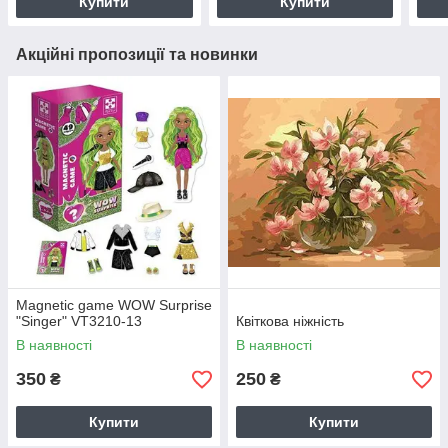
Купити
Купити
Акційні пропозиції та новинки
Magnetic game WOW Surprise
"Singer" VT3210-13
Квіткова ніжність
В наявності
В наявності
350
250
₴
₴
Купити
Купити