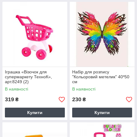
Іграшка «Візочок для
Набір для розпису
супермаркету ТехноК»,
"Кольоровий метелик" 40*50
арт.8249 (2)
см
В наявності
В наявності
319
230
₴
₴
Купити
Купити