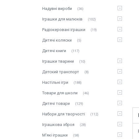
Надувні вироби
36
Іграшки для малюків
102
Радіокеровані іграшки
19
Дитячі коляски
5
Дитячі книги
117
Іграшки тварини
10
Детский транспорт
8
Настільні ігри
188
Товари для школи
46
Дитячі товари
129
Набори для творчості
112
Іграшкова зброя
28
М'які іграшки
58