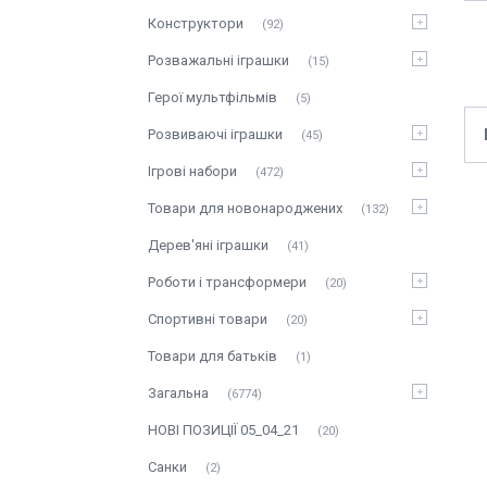
Конструктори
92
Розважальні іграшки
15
Герої мультфільмів
5
Розвиваючі іграшки
45
Ігрові набори
472
Товари для новонароджених
132
Дерев'яні іграшки
41
Роботи і трансформери
20
Спортивні товари
20
Товари для батьків
1
Загальна
6774
НОВІ ПОЗИЦІЇ 05_04_21
20
Санки
2