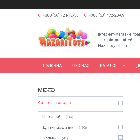
+380 (66) 421-12-50
+380 (63) 472-20-69
Інтернет-магазин ігр
товарів для дітей
Nazaritoys.in.ua
ГОЛОВНА
ПРО НАС
КАТАЛОГ
Д
Каталог товарів
Новинки!
514
Дитячі машинки
192
Ляльки
45