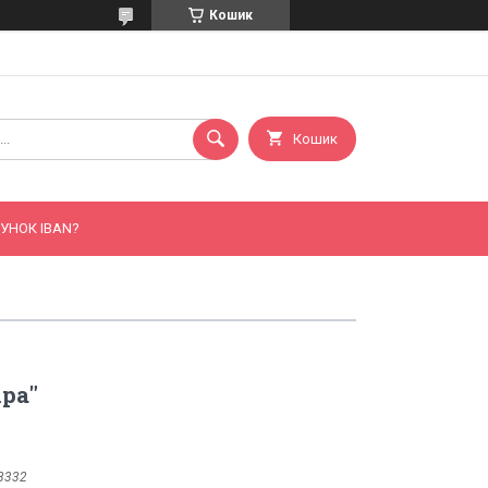
Кошик
Кошик
УНОК IBAN?
ра"
8332