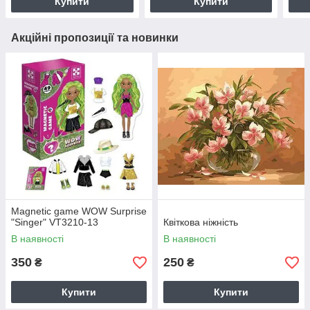
Купити
Купити
Акційні пропозиції та новинки
Magnetic game WOW Surprise
"Singer" VT3210-13
Квіткова ніжність
В наявності
В наявності
350
250
₴
₴
Купити
Купити