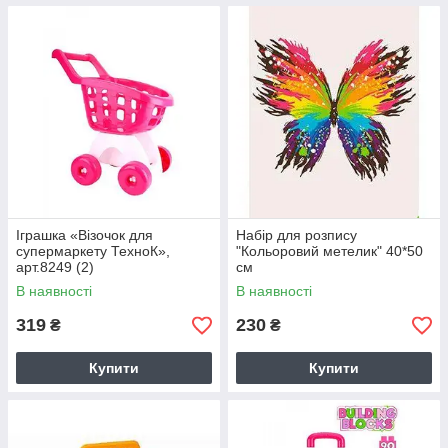
Іграшка «Візочок для
Набір для розпису
супермаркету ТехноК»,
"Кольоровий метелик" 40*50
арт.8249 (2)
см
В наявності
В наявності
319
230
₴
₴
Купити
Купити