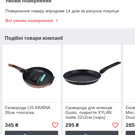
Умови повернення
Повернення товару впродовж 14 днів за рахунок покупця
Всі умови повернення
Подібні товари компанії
Сковорода LIS KRAЇNA
Сковорода для млинців
Сков
26см +лопатка
Gusto, покриття XYLAN
Mini
matte 22x2см (чорн)
Gour
алюм
345
295
285
₴
₴