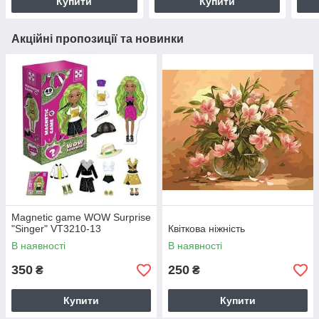
Купити
Купити
Акційні пропозиції та новинки
Magnetic game WOW Surprise
"Singer" VT3210-13
Квіткова ніжність
В наявності
В наявності
350
250
₴
₴
Купити
Купити