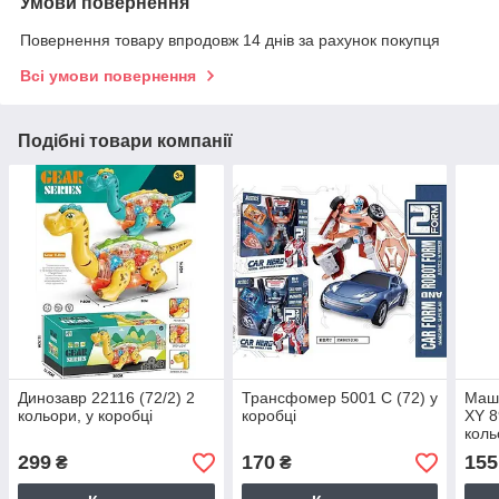
Умови повернення
Повернення товару впродовж 14 днів за рахунок покупця
Всі умови повернення
Подібні товари компанії
Динозавр 22116 (72/2) 2
Трансфомер 5001 С (72) у
Маш
кольори, у коробці
коробці
XY 8
коль
299
170
155
₴
₴