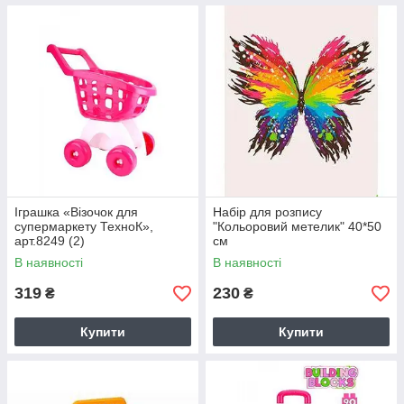
Іграшка «Візочок для
Набір для розпису
супермаркету ТехноК»,
"Кольоровий метелик" 40*50
арт.8249 (2)
см
В наявності
В наявності
319
230
₴
₴
Купити
Купити