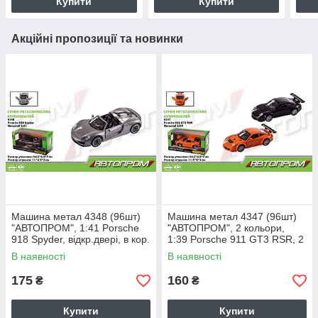
Купити
Купити
Акційні пропозиції та новинки
Машина метал 4348 (96шт)
Машина метал 4347 (96шт)
"АВТОПРОМ", 1:41 Porsche
"АВТОПРОМ", 2 кольори,
918 Spyder, відкр.двері, в кор.
1:39 Porsche 911 GT3 RSR, 2
14,5 * 6,5 * 7см
кольори, відкр.двері, в кор. 14
В наявності
В наявності
175
160
₴
₴
Купити
Купити