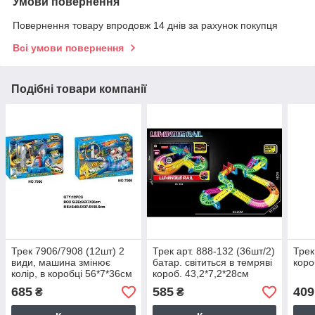
Умови повернення
Повернення товару впродовж 14 днів за рахунок покупця
Всі умови повернення
Подібні товари компанії
Трек 7906/7908 (12шт) 2
Трек арт. 888-132 (36шт/2)
Трек
види, машина змінює
батар. світиться в темряві
коро
колір, в коробці 56*7*36см
короб. 43,2*7,2*28см
685
585
409
₴
₴