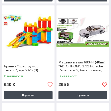
Машина метал 68344 (48шт)
Іграшка "Конструктор
"АВТОПРОМ", 1:32 Porsche
ТехноК", арт.6825 (3)
Panamera S, батар, світло,
звук, відкр.двері, в кор
В наявності
В наявності
640
265
₴
₴
Купити
Купити