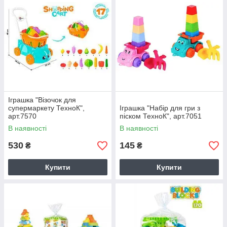
Іграшка "Візочок для
супермаркету ТехноК",
Іграшка "Набір для гри з
арт.7570
піском ТехноК", арт.7051
В наявності
В наявності
530
145
₴
₴
Купити
Купити