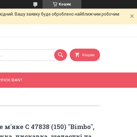
Кошик
вихідний. Вашу заявку буде оброблено найближчим робочим
Кошик
УНОК IBAN?
 м'яке С 47838 (150) "Bimbo",
жка, пискавка, шелесткі та