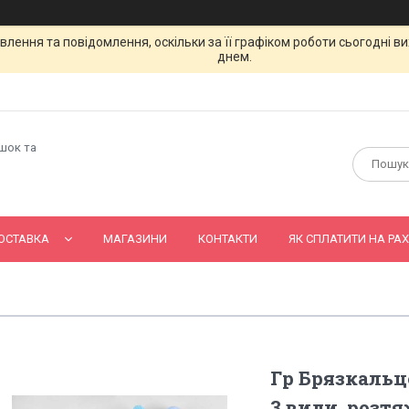
лення та повідомлення, оскільки за її графіком роботи сьогодні 
днем.
ашок та
ОСТАВКА
МАГАЗИНИ
КОНТАКТИ
ЯК СПЛАТИТИ НА РАХ
Гр Брязкальце
3 види, розтя