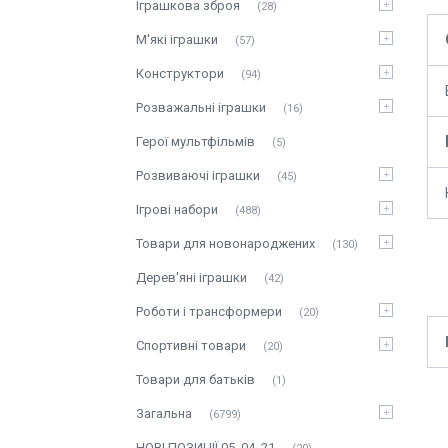
Іграшкова зброя
28
М'які іграшки
57
Конструктори
94
Розважальні іграшки
16
Герої мультфільмів
5
Розвиваючі іграшки
45
Ігрові набори
488
Товари для новонароджених
130
Дерев'яні іграшки
42
Роботи і трансформери
20
Спортивні товари
20
Товари для батьків
1
Загальна
6799
НОВІ ПОЗИЦІЇ 05_04_21