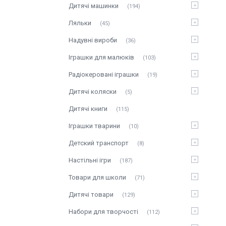
Дитячі машинки
194
Ляльки
45
Надувні вироби
36
Іграшки для малюків
103
Радіокеровані іграшки
19
Дитячі коляски
5
Дитячі книги
115
Іграшки тварини
10
Детский транспорт
8
Настільні ігри
187
Товари для школи
71
Дитячі товари
129
Набори для творчості
112