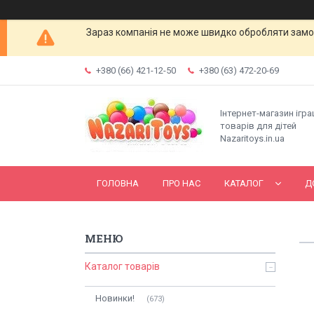
Зараз компанія не може швидко обробляти замов
+380 (66) 421-12-50
+380 (63) 472-20-69
Інтернет-магазин ігр
товарів для дітей
Nazaritoys.in.ua
ГОЛОВНА
ПРО НАС
КАТАЛОГ
Д
Каталог товарів
Новинки!
673