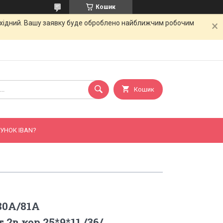
Кошик
вихідний. Вашу заявку буде оброблено найближчим робочим
Кошик
УНОК IBAN?
80A/81A
.2в.кор.25*9*11 /36/