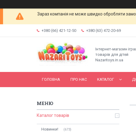
Зараз компанія не може швидко обробляти замов
+380 (66) 421-12-50
+380 (63) 472-20-69
Інтернет-магазин ігр
товарів для дітей
Nazaritoys.in.ua
ГОЛОВНА
ПРО НАС
КАТАЛОГ
Д
Каталог товарів
Новинки!
673