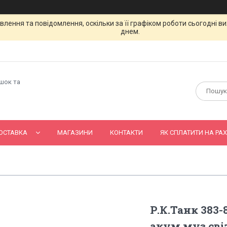
лення та повідомлення, оскільки за її графіком роботи сьогодні 
днем.
ашок та
ОСТАВКА
МАГАЗИНИ
КОНТАКТИ
ЯК СПЛАТИТИ НА РАХ
Р.К.Танк 383-
акум.муз.світ