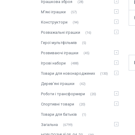
Іграшкова зброя
28
М'які іграшки
57
Конструктори
94
Розважальні іграшки
16
Герої мультфільмів
5
Розвиваючі іграшки
45
Ігрові набори
488
Товари для новонароджених
130
Дерев'яні іграшки
42
Роботи і трансформери
20
Спортивні товари
20
Товари для батьків
1
Загальна
6799
НОВІ ПОЗИЦІЇ 05_04_21