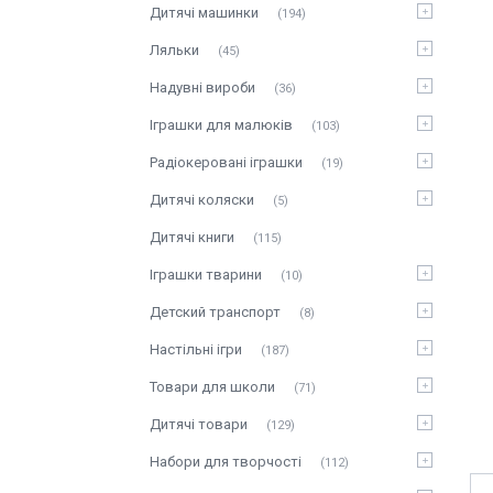
Дитячі машинки
194
Ляльки
45
Надувні вироби
36
Іграшки для малюків
103
Радіокеровані іграшки
19
Дитячі коляски
5
Дитячі книги
115
Іграшки тварини
10
Детский транспорт
8
Настільні ігри
187
Товари для школи
71
Дитячі товари
129
Набори для творчості
112