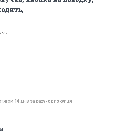
ходить,
9737
отягом 14 днів
за рахунок покупця
и