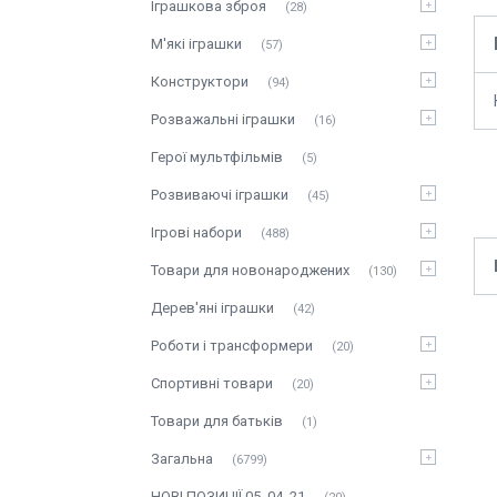
Іграшкова зброя
28
М'які іграшки
57
Конструктори
94
Розважальні іграшки
16
Герої мультфільмів
5
Розвиваючі іграшки
45
Ігрові набори
488
Товари для новонароджених
130
Дерев'яні іграшки
42
Роботи і трансформери
20
Спортивні товари
20
Товари для батьків
1
Загальна
6799
НОВІ ПОЗИЦІЇ 05_04_21