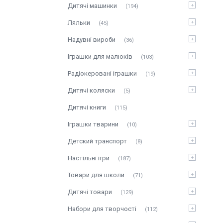
Дитячі машинки
194
Ляльки
45
Надувні вироби
36
Іграшки для малюків
103
Радіокеровані іграшки
19
Дитячі коляски
5
Дитячі книги
115
Іграшки тварини
10
Детский транспорт
8
Настільні ігри
187
Товари для школи
71
Дитячі товари
129
Набори для творчості
112