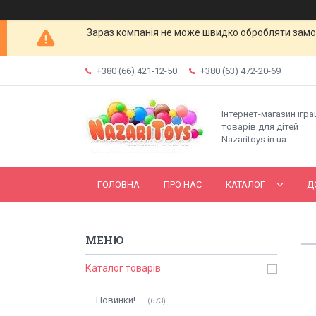
Зараз компанія не може швидко обробляти замов
+380 (66) 421-12-50
+380 (63) 472-20-69
Інтернет-магазин ігр
товарів для дітей
Nazaritoys.in.ua
ГОЛОВНА
ПРО НАС
КАТАЛОГ
Д
Каталог товарів
Новинки!
673