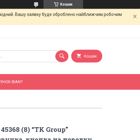
Кошик
вихідний. Вашу заявку буде оброблено найближчим робочим
Кошик
УНОК IBAN?
 45368 (8) “TK Group”
звучка, кнопка на поводку,