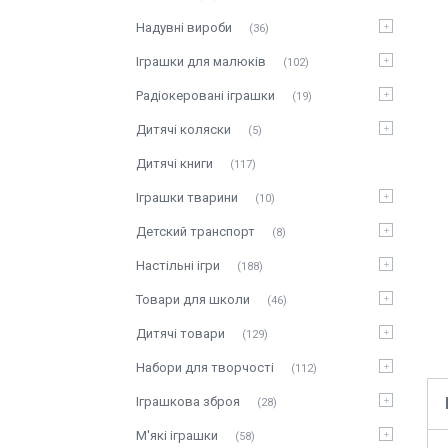
Надувні вироби
36
Іграшки для малюків
102
Радіокеровані іграшки
19
Дитячі коляски
5
Дитячі книги
117
Іграшки тварини
10
Детский транспорт
8
Настільні ігри
188
Товари для школи
46
Дитячі товари
129
Набори для творчості
112
Іграшкова зброя
28
М'які іграшки
58