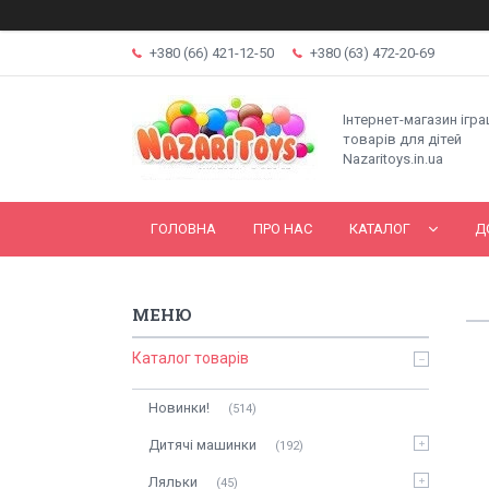
+380 (66) 421-12-50
+380 (63) 472-20-69
Інтернет-магазин ігр
товарів для дітей
Nazaritoys.in.ua
ГОЛОВНА
ПРО НАС
КАТАЛОГ
Д
Каталог товарів
Новинки!
514
Дитячі машинки
192
Ляльки
45