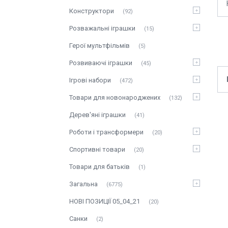
Конструктори
92
Розважальні іграшки
15
Герої мультфільмів
5
Розвиваючі іграшки
45
Ігрові набори
472
Товари для новонароджених
132
Дерев'яні іграшки
41
Роботи і трансформери
20
Спортивні товари
20
Товари для батьків
1
Загальна
6775
НОВІ ПОЗИЦІЇ 05_04_21
20
Санки
2