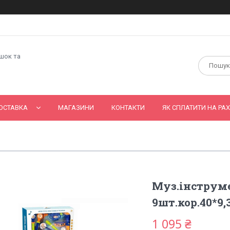
ашок та
ОСТАВКА
МАГАЗИНИ
КОНТАКТИ
ЯК СПЛАТИТИ НА РАХ
Муз.інструме
9шт.кор.40*9,3
1 095 ₴