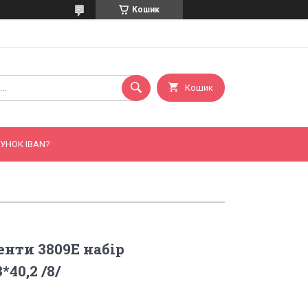
Кошик
Кошик
УНОК IBAN?
нти 3809E набір
*40,2 /8/