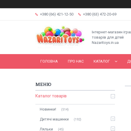
+380 (66) 421-12-50
+380 (63) 472-20-69
Інтернет-магазин ігр
товарів для дітей
Nazaritoys.in.ua
ГОЛОВНА
ПРО НАС
КАТАЛОГ
Д
Каталог товарів
Новинки!
514
Дитячі машинки
192
Ляльки
45