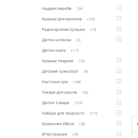
Надувні вироби
36
Іграшки для малюків
102
Радіокеровані іграшки
19
Дитячі коляски
5
Дитячі книги
117
Іграшки тварини
10
Детский транспорт
8
Настільні ігри
188
Товари для школи
46
Дитячі товари
129
Набори для творчості
112
Іграшкова зброя
28
М'які іграшки
58