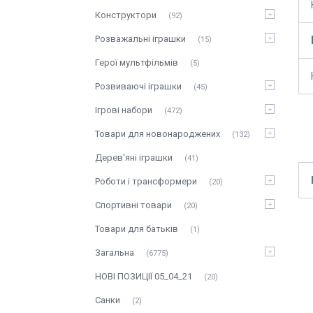
Конструктори
92
Розважальні іграшки
15
Герої мультфільмів
5
Розвиваючі іграшки
45
Ігрові набори
472
Товари для новонароджених
132
Дерев'яні іграшки
41
Роботи і трансформери
20
Спортивні товари
20
Товари для батьків
1
Загальна
6775
НОВІ ПОЗИЦІЇ 05_04_21
20
Санки
2