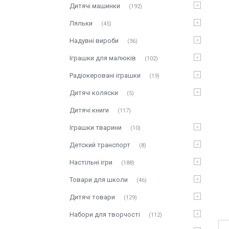
Дитячі машинки
192
Ляльки
45
Надувні вироби
36
Іграшки для малюків
102
Радіокеровані іграшки
19
Дитячі коляски
5
Дитячі книги
117
Іграшки тварини
10
Детский транспорт
8
Настільні ігри
188
Товари для школи
46
Дитячі товари
129
Набори для творчості
112