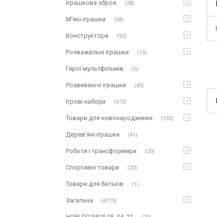
Іграшкова зброя
28
М'які іграшки
58
Конструктори
92
Розважальні іграшки
15
Герої мультфільмів
5
Розвиваючі іграшки
45
Ігрові набори
472
Товари для новонароджених
132
Дерев'яні іграшки
41
Роботи і трансформери
20
Спортивні товари
20
Товари для батьків
1
Загальна
6775
НОВІ ПОЗИЦІЇ 05_04_21