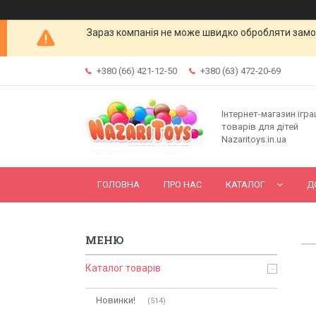
Зараз компанія не може швидко обробляти замов
+380 (66) 421-12-50
+380 (63) 472-20-69
Інтернет-магазин ігр
товарів для дітей
Nazaritoys.in.ua
ГОЛОВНА
ПРО НАС
КАТАЛОГ
Д
Каталог товарів
Новинки!
514