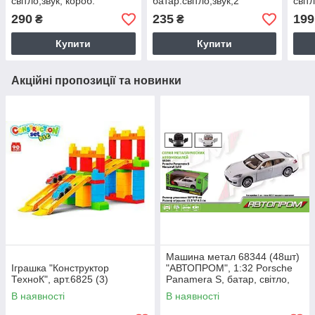
світло,звук, короб.
батар.свiтло,звук,2
світ
24*8,5*16см
кольори,короб.20*10*8,5см
19*1
290
235
199
₴
₴
Купити
Купити
Акційні пропозиції та новинки
Машина метал 68344 (48шт)
Іграшка "Конструктор
"АВТОПРОМ", 1:32 Porsche
ТехноК", арт.6825 (3)
Panamera S, батар, світло,
звук, відкр.двері, в кор
В наявності
В наявності