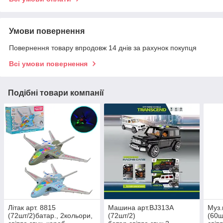
Умови повернення
Повернення товару впродовж 14 днів за рахунок покупця
Всі умови повернення
Подібні товари компанії
Літак арт. 8815
Машина арт.BJ313A
Муз.
(72шт/2)батар., 2кольори,
(72шт/2)
(60ш