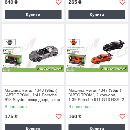
640
265
₴
₴
Купити
Купити
Машина метал 4348 (96шт)
Машина метал 4347 (96шт)
"АВТОПРОМ", 1:41 Porsche
"АВТОПРОМ", 2 кольори,
918 Spyder, відкр.двері, в кор.
1:39 Porsche 911 GT3 RSR, 2
14,5 * 6,5 * 7см
кольори, відкр.двері, в кор. 14
В наявності
В наявності
175
160
₴
₴
Купити
Купити