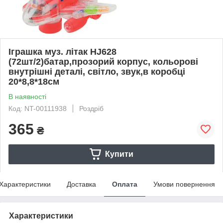
Іграшка муз. літак HJ628
(72шт/2)батар,прозорий корпус, кольорові
внутрішні деталі, світло, звук,в коробці
20*8,8*18см
В наявності
Код: NT-00111938
Роздріб
365
₴
Купити
Характеристики
Доставка
Оплата
Умови повернення
Характеристики