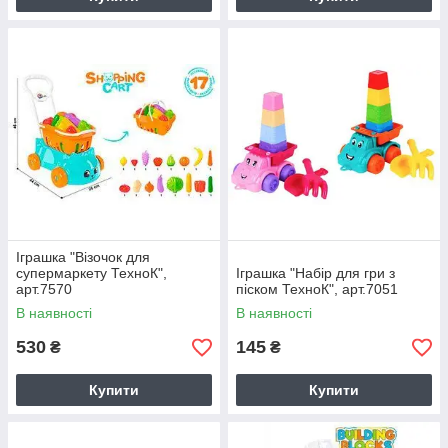
Іграшка "Візочок для
супермаркету ТехноК",
Іграшка "Набір для гри з
арт.7570
піском ТехноК", арт.7051
В наявності
В наявності
530
145
₴
₴
Купити
Купити