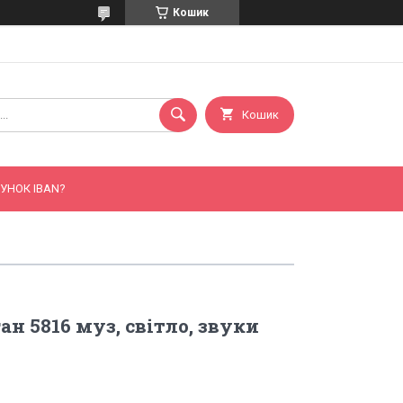
Кошик
Кошик
УНОК IBAN?
ган 5816 муз, світло, звуки