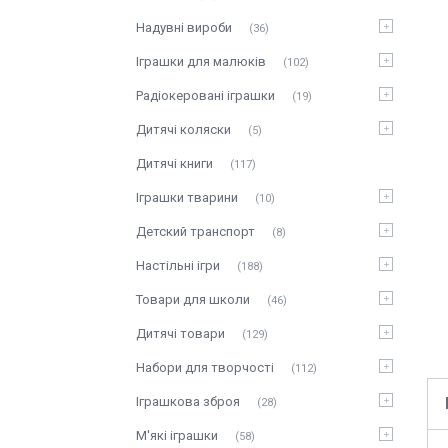
Надувні вироби
36
Іграшки для малюків
102
Радіокеровані іграшки
19
Дитячі коляски
5
Дитячі книги
117
Іграшки тварини
10
Детский транспорт
8
Настільні ігри
188
Товари для школи
46
Дитячі товари
129
Набори для творчості
112
Іграшкова зброя
28
М'які іграшки
58