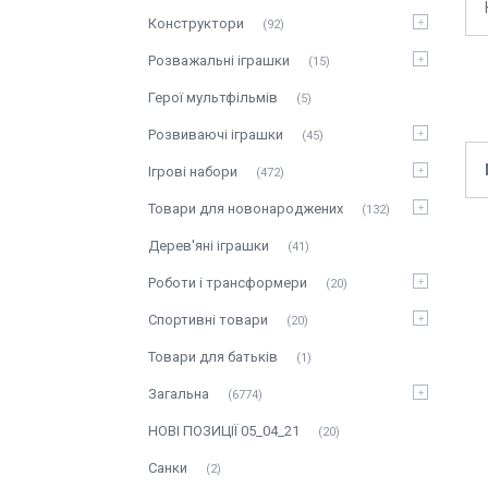
Конструктори
92
Розважальні іграшки
15
Герої мультфільмів
5
Розвиваючі іграшки
45
Ігрові набори
472
Товари для новонароджених
132
Дерев'яні іграшки
41
Роботи і трансформери
20
Спортивні товари
20
Товари для батьків
1
Загальна
6774
НОВІ ПОЗИЦІЇ 05_04_21
20
Санки
2