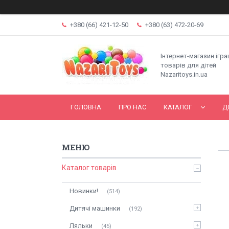
+380 (66) 421-12-50
+380 (63) 472-20-69
Інтернет-магазин ігр
товарів для дітей
Nazaritoys.in.ua
ГОЛОВНА
ПРО НАС
КАТАЛОГ
Д
Каталог товарів
Новинки!
514
Дитячі машинки
192
Ляльки
45