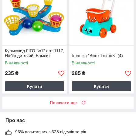
Кулькокид ГІГО №1" арт 1117,
Набір дитячий, Бамсик
Іграшка "Візок ТехноК" (4)
В наявності
В наявності
235
285
₴
₴
Купити
Купити
Показати ще
Про нас
96% позитивних з 328 відгуків за рік