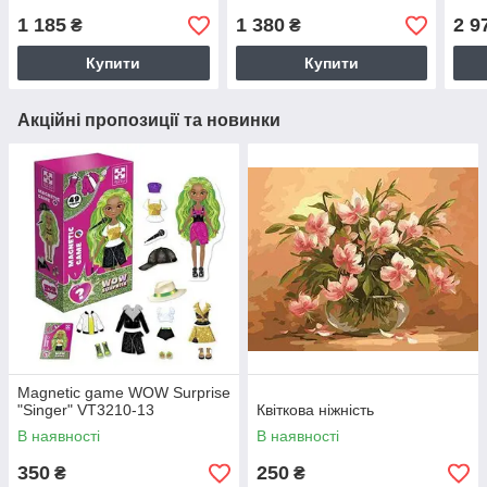
1 185
1 380
2 9
₴
₴
Купити
Купити
Акційні пропозиції та новинки
Magnetic game WOW Surprise
"Singer" VT3210-13
Квіткова ніжність
В наявності
В наявності
350
250
₴
₴