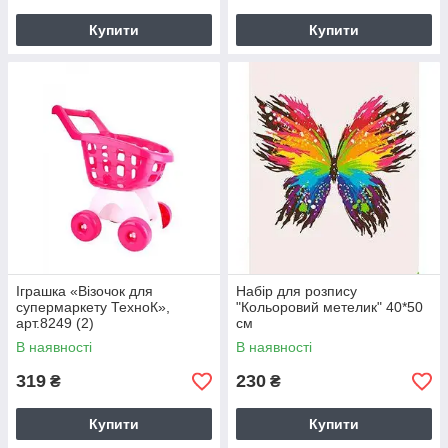
Купити
Купити
Іграшка «Візочок для
Набір для розпису
супермаркету ТехноК»,
"Кольоровий метелик" 40*50
арт.8249 (2)
см
В наявності
В наявності
319
230
₴
₴
Купити
Купити