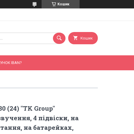
Кошик
Кошик
УНОК IBAN?
0 (24) "TK Group"
вучення, 4 підвіски, на
ртання, на батарейках,