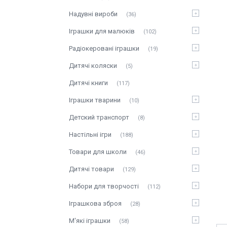
Надувні вироби
36
Іграшки для малюків
102
Радіокеровані іграшки
19
Дитячі коляски
5
Дитячі книги
117
Іграшки тварини
10
Детский транспорт
8
Настільні ігри
188
Товари для школи
46
Дитячі товари
129
Набори для творчості
112
Іграшкова зброя
28
М'які іграшки
58