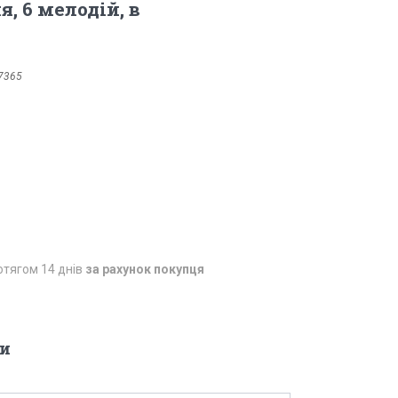
, 6 мелодій, в
7365
отягом 14 днів
за рахунок покупця
и