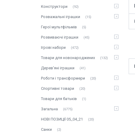
Конструктори
92
Розважальні іграшки
15
Герої мультфільмів
5
Розвиваючі іграшки
45
Ігрові набори
472
Товари для новонароджених
132
Дерев'яні іграшки
41
Роботи і трансформери
20
Спортивні товари
20
Товари для батьків
1
Загальна
6775
НОВІ ПОЗИЦІЇ 05_04_21
20
Санки
2