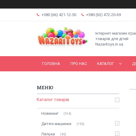
+380 (66) 421-12-50
+380 (63) 472-20-69
Інтернет-магазин ігр
товарів для дітей
Nazaritoys.in.ua
ГОЛОВНА
ПРО НАС
КАТАЛОГ
Д
Каталог товарів
Новинки!
514
Дитячі машинки
192
Ляльки
45