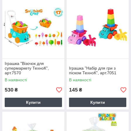
Іграшка "Візочок для
супермаркету ТехноК",
Іграшка "Набір для гри з
арт.7570
піском ТехноК", арт.7051
В наявності
В наявності
530
145
₴
₴
Купити
Купити