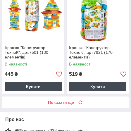
Іграшка "Конструктор
Іграшка "Конструктор
ТехноК", арт.7501 (130
ТехноК", арт.7921 (170
елементів)
елементів)
В наявності
В наявності
445
519
₴
₴
Купити
Купити
Показати ще
Про нас
96% позитивних з 328 відгуків за рік