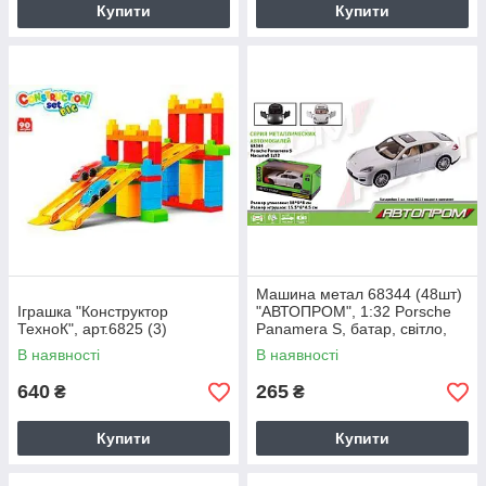
Купити
Купити
Машина метал 68344 (48шт)
Іграшка "Конструктор
"АВТОПРОМ", 1:32 Porsche
ТехноК", арт.6825 (3)
Panamera S, батар, світло,
звук, відкр.двері, в кор
В наявності
В наявності
640
265
₴
₴
Купити
Купити