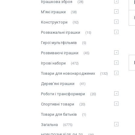
Іграшкова зброя
28
М'які іграшки
58
Конструктори
92
Розважальні іграшки
15
Герої мультфільмів
5
Розвиваючі іграшки
45
Ігрові набори
472
Товари для новонароджених
132
Дерев'яні іграшки
41
Роботи і трансформери
20
Спортивні товари
20
Товари для батьків
1
Загальна
6775
НОВІ ПОЗИЦІЇ 05_04_21