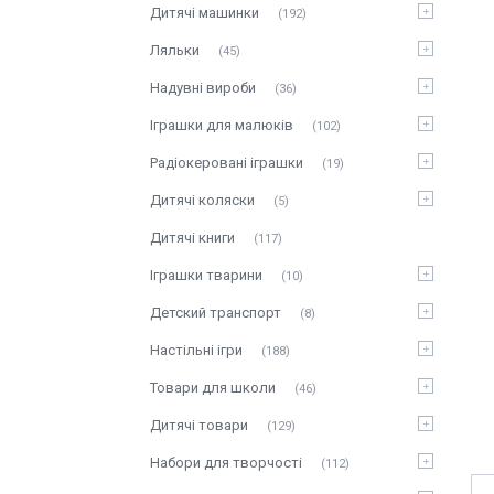
Дитячі машинки
192
Ляльки
45
Надувні вироби
36
Іграшки для малюків
102
Радіокеровані іграшки
19
Дитячі коляски
5
Дитячі книги
117
Іграшки тварини
10
Детский транспорт
8
Настільні ігри
188
Товари для школи
46
Дитячі товари
129
Набори для творчості
112