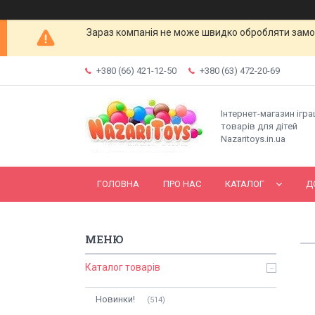
Зараз компанія не може швидко обробляти замов
+380 (66) 421-12-50
+380 (63) 472-20-69
Інтернет-магазин ігр
товарів для дітей
Nazaritoys.in.ua
ГОЛОВНА
ПРО НАС
КАТАЛОГ
Д
Каталог товарів
Новинки!
514