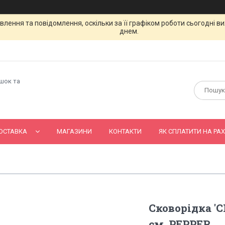
лення та повідомлення, оскільки за її графіком роботи сьогодні 
днем.
ашок та
ОСТАВКА
МАГАЗИНИ
КОНТАКТИ
ЯК СПЛАТИТИ НА РАХ
Сковорідка '
cм, PEPPER