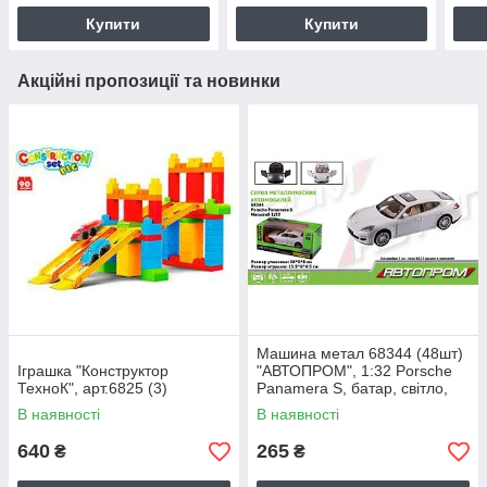
Купити
Купити
Акційні пропозиції та новинки
Машина метал 68344 (48шт)
Іграшка "Конструктор
"АВТОПРОМ", 1:32 Porsche
ТехноК", арт.6825 (3)
Panamera S, батар, світло,
звук, відкр.двері, в кор
В наявності
В наявності
640
265
₴
₴