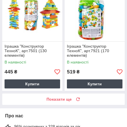
Іграшка "Конструктор
Іграшка "Конструктор
ТехноК", арт.7501 (130
ТехноК", арт.7921 (170
елементів)
елементів)
В наявності
В наявності
445
519
₴
₴
Купити
Купити
Показати ще
Про нас
96% позитивних з 328 відгуків за рік