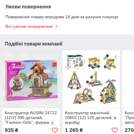
Умови повернення
Повернення товару впродовж 14 днів за рахунок покупця
Всі умови повернення
Подібні товари компанії
Конструктор AUSINI 24712
Конструктор магнітний
Конс
(12/2) 395 деталей,
10602 (12) 120 деталей, в
“При
“Fashion Girls”, ферма, у
коробці
авто
коробці
коро
935
1 265
270
₴
₴