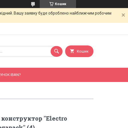
Кошик
вихідний. Вашу заявку буде оброблено найближчим робочим
Кошик
УНОК IBAN?
конструктор "Electro
egapack" (4)