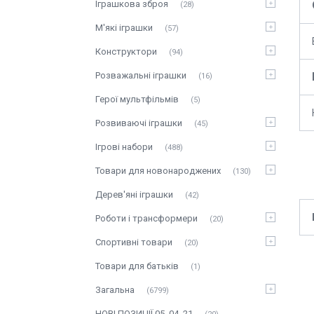
Іграшкова зброя
28
М'які іграшки
57
Конструктори
94
Розважальні іграшки
16
Герої мультфільмів
5
Розвиваючі іграшки
45
Ігрові набори
488
Товари для новонароджених
130
Дерев'яні іграшки
42
Роботи і трансформери
20
Спортивні товари
20
Товари для батьків
1
Загальна
6799
НОВІ ПОЗИЦІЇ 05_04_21