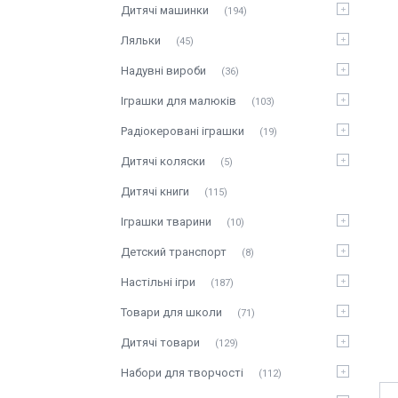
Дитячі машинки
194
Ляльки
45
Надувні вироби
36
Іграшки для малюків
103
Радіокеровані іграшки
19
Дитячі коляски
5
Дитячі книги
115
Іграшки тварини
10
Детский транспорт
8
Настільні ігри
187
Товари для школи
71
Дитячі товари
129
Набори для творчості
112