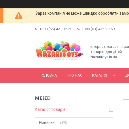
Зараз компанія не може швидко обробляти замов
+380 (66) 421-12-50
+380 (63) 472-20-69
Інтернет-магазин ігр
товарів для дітей
Nazaritoys.in.ua
ГОЛОВНА
ПРО НАС
КАТАЛОГ
Д
Каталог товарів
Новинки!
673