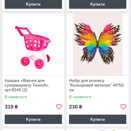
Купити
Купити
Іграшка «Візочок для
Набір для розпису
супермаркету ТехноК»,
"Кольоровий метелик" 40*50
арт.8249 (2)
см
В наявності
В наявності
319
230
₴
₴
Купити
Купити