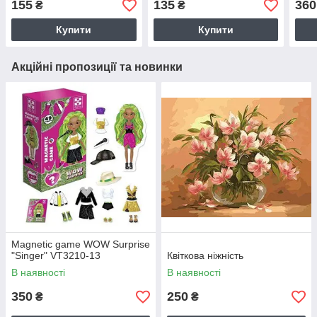
155
135
360
₴
₴
Simple Dimple, у кульку
Купити
Купити
Акційні пропозиції та новинки
Magnetic game WOW Surprise
"Singer" VT3210-13
Квіткова ніжність
В наявності
В наявності
350
250
₴
₴