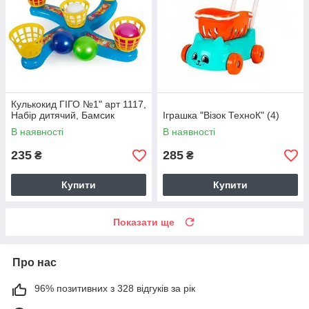
Кулькокид ГІГО №1" арт 1117,
Набір дитячий, Бамсик
Іграшка "Візок ТехноК" (4)
В наявності
В наявності
235
285
₴
₴
Купити
Купити
Показати ще
Про нас
96% позитивних з 328 відгуків за рік