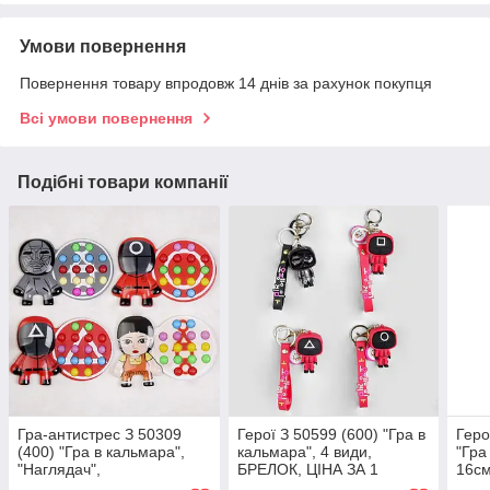
Умови повернення
Повернення товару впродовж 14 днів за рахунок покупця
Всі умови повернення
Подібні товари компанії
Гра-антистрес З 50309
Герої З 50599 (600) "Гра в
Геро
(400) "Гра в кальмара",
кальмара", 4 види,
"Гра
"Наглядач",
БРЕЛОК, ЦІНА ЗА 1
16см
"Розпорядник", 4 види,
ШТУКУ, в пакеті