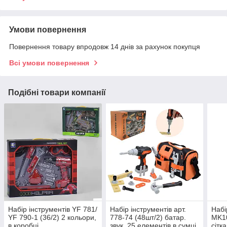
Умови повернення
Повернення товару впродовж 14 днів за рахунок покупця
Всі умови повернення
Подібні товари компанії
Набір інструментів YF 781/
Набір інструментів арт.
Набі
YF 790-1 (36/2) 2 кольори,
778-74 (48шт/2) батар.
MK10
в коробці
звук, 25 елементів в сумці
сітк