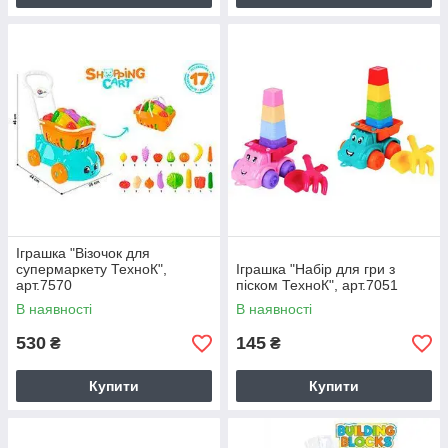
Іграшка "Візочок для
супермаркету ТехноК",
Іграшка "Набір для гри з
арт.7570
піском ТехноК", арт.7051
В наявності
В наявності
530
145
₴
₴
Купити
Купити