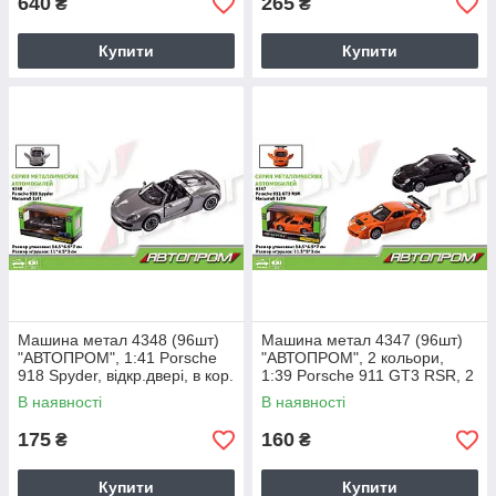
640
265
₴
₴
Купити
Купити
Машина метал 4348 (96шт)
Машина метал 4347 (96шт)
"АВТОПРОМ", 1:41 Porsche
"АВТОПРОМ", 2 кольори,
918 Spyder, відкр.двері, в кор.
1:39 Porsche 911 GT3 RSR, 2
14,5 * 6,5 * 7см
кольори, відкр.двері, в кор. 14
В наявності
В наявності
175
160
₴
₴
Купити
Купити