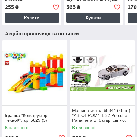
для зберігання, дриль на
255
565
170
₴
₴
батар. та інше короб.
Купити
Купити
Акційні пропозиції та новинки
Машина метал 68344 (48шт)
Іграшка "Конструктор
"АВТОПРОМ", 1:32 Porsche
ТехноК", арт.6825 (3)
Panamera S, батар, світло,
звук, відкр.двері, в кор
В наявності
В наявності