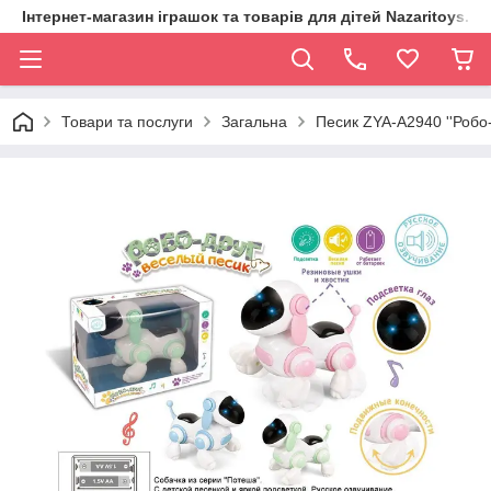
Інтернет-магазин іграшок та товарів для дітей Nazaritoys.in.
Товари та послуги
Загальна
Песик ZYA-A2940 ''Робо-д