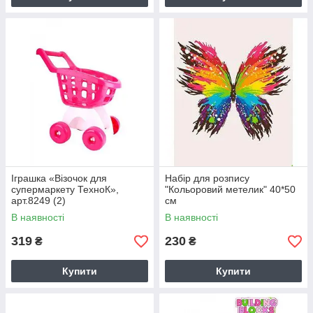
Іграшка «Візочок для
Набір для розпису
супермаркету ТехноК»,
"Кольоровий метелик" 40*50
арт.8249 (2)
см
В наявності
В наявності
319
230
₴
₴
Купити
Купити