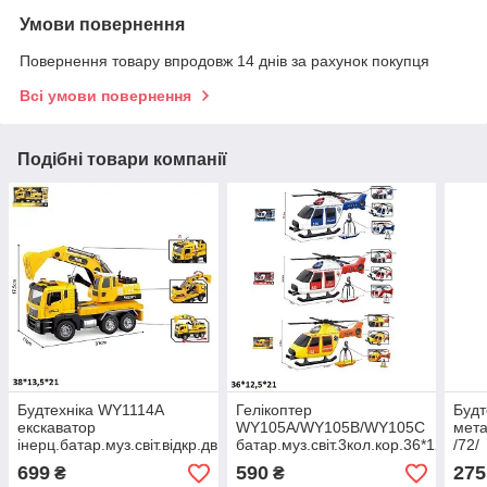
Умови повернення
Повернення товару впродовж 14 днів за рахунок покупця
Всі умови повернення
Подібні товари компанії
Будтехніка WY1114A
Гелікоптер
Будт
екскаватор
WY105A/WY105B/WY105C
мета
інерц.батар.муз.світ.відкр.дв.кор.38*13,5*21
батар.муз.світ.3кол.кор.36*12,5*21
/72/
/18/
/18/
699
590
275
₴
₴