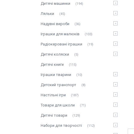
Дитячі машинки
194
Ляльки
45
Надувні вироби
36
Іграшки для малюків
103
Радіокеровані іграшки
19
Дитячі коляски
5
Дитячі книги
115
Іграшки тварини
10
Детский транспорт
8
Настільні ігри
187
Товари для школи
71
Дитячі товари
129
Набори для творчості
112