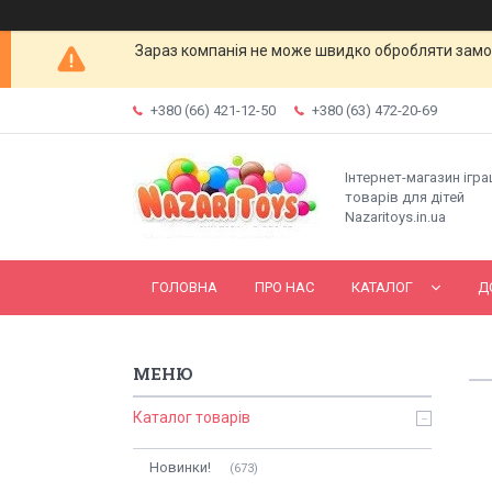
Зараз компанія не може швидко обробляти замов
+380 (66) 421-12-50
+380 (63) 472-20-69
Інтернет-магазин ігр
товарів для дітей
Nazaritoys.in.ua
ГОЛОВНА
ПРО НАС
КАТАЛОГ
Д
Каталог товарів
Новинки!
673