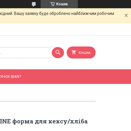
Кошик
вихідний. Вашу заявку буде оброблено найближчим робочим
Кошик
УНОК IBAN?
INE форма для кексу/хліба