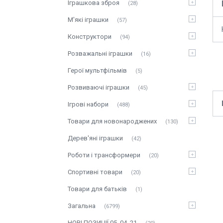
Іграшкова зброя
28
М'які іграшки
57
Конструктори
94
Розважальні іграшки
16
Герої мультфільмів
5
Розвиваючі іграшки
45
Ігрові набори
488
Товари для новонароджених
130
Дерев'яні іграшки
42
Роботи і трансформери
20
Спортивні товари
20
Товари для батьків
1
Загальна
6799
НОВІ ПОЗИЦІЇ 05_04_21