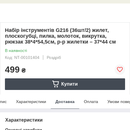
Набір інструментів G216 (36шт/2) жилет,
плоскогубці, пилка, молоток, викрутка,
рюкзак 38*4*54,5см, р-р жилетки – 37*44 см
В наявності
Код: NT-00101404
Роздріб
499
₴
Купити
пис
Характеристики
Доставка
Оплата
Умови пове
Характеристики
Основні атрибути