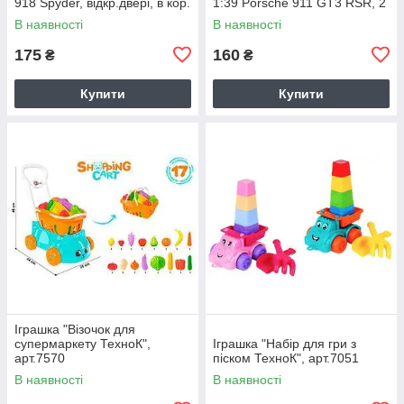
918 Spyder, відкр.двері, в кор.
1:39 Porsche 911 GT3 RSR, 2
14,5 * 6,5 * 7см
кольори, відкр.двері, в кор. 14
В наявності
В наявності
175
160
₴
₴
Купити
Купити
Іграшка "Візочок для
супермаркету ТехноК",
Іграшка "Набір для гри з
арт.7570
піском ТехноК", арт.7051
В наявності
В наявності