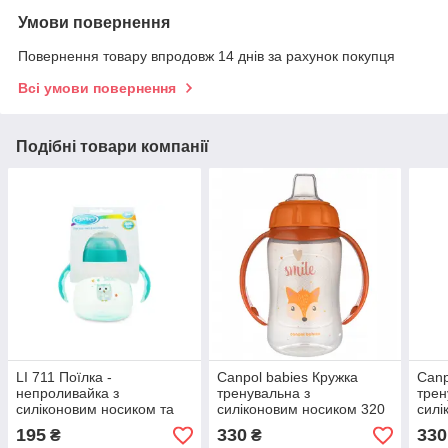
Умови повернення
Повернення товару впродовж 14 днів за рахунок покупця
Всі умови повернення
Подібні товари компанії
LI 711 Поїлка -
Canpol babies Кружка
Canp
непроливайка з
тренувальна з
трен
силіконовим носиком та
силіконовим носиком 320
силі
ручками
мл Cute Animals -
мл C
195
330
330
₴
₴
помаранчева