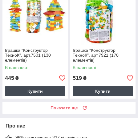
Іграшка "Конструктор
Іграшка "Конструктор
ТехноК", арт.7501 (130
ТехноК", арт.7921 (170
елементів)
елементів)
В наявності
В наявності
445
519
₴
₴
Купити
Купити
Показати ще
Про нас
96% позитивних з 327 відгуків за рік