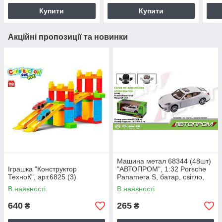
Купити
Купити
Акційні пропозиції та новинки
Машина метал 68344 (48шт)
Іграшка "Конструктор
"АВТОПРОМ", 1:32 Porsche
ТехноК", арт.6825 (3)
Panamera S, батар, світло,
звук, відкр.двері, в кор
В наявності
В наявності
640
265
₴
₴