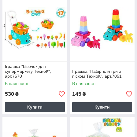
Іграшка "Візочок для
супермаркету ТехноК",
Іграшка "Набір для гри з
арт.7570
піском ТехноК", арт.7051
В наявності
В наявності
530
145
₴
₴
Купити
Купити